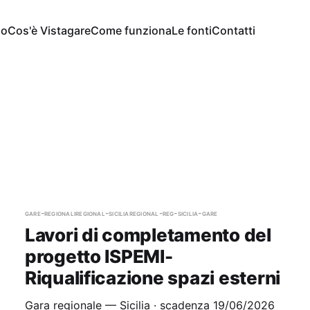
io
Cos'è Vistagare
Come funziona
Le fonti
Contatti
gare-regionali
regional-sicilia
regional-reg-sicilia-gare
Lavori di completamento del
progetto ISPEMI-
Riqualificazione spazi esterni
Gara regionale — Sicilia · scadenza 19/06/2026