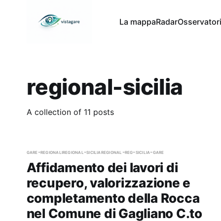
La mappa
Radar
Osservator
regional-sicilia
A collection of 11 posts
gare-regionali
regional-sicilia
regional-reg-sicilia-gare
Affidamento dei lavori di
recupero, valorizzazione e
completamento della Rocca
nel Comune di Gagliano C.to