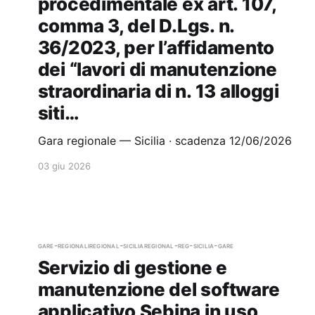
procedimentale ex art. 107,
comma 3, del D.Lgs. n.
36/2023, per l’affidamento
dei “lavori di manutenzione
straordinaria di n. 13 alloggi
siti…
Gara regionale — Sicilia · scadenza 12/06/2026
03 giu 2026
gare-regionali
regional-sicilia
regional-reg-sicilia-gare
Servizio di gestione e
manutenzione del software
applicativo Sebina in uso