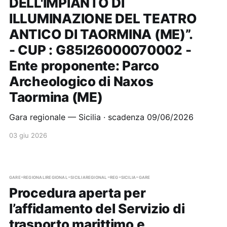
DELL'IMPIANTO DI
ILLUMINAZIONE DEL TEATRO
ANTICO DI TAORMINA (ME)”.
- CUP : G85I26000070002 -
Ente proponente: Parco
Archeologico di Naxos
Taormina (ME)
Gara regionale — Sicilia · scadenza 09/06/2026
03 giu 2026
gare-regionali
regional-sicilia
regional-reg-sicilia-gare
Procedura aperta per
l’affidamento del Servizio di
trasporto marittimo e