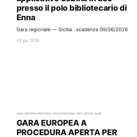
presso il polo bibliotecario di
Enna
Gara regionale — Sicilia · scadenza 09/06/2026
03 giu 2026
gare-regionali
regional-sicilia
regional-reg-sicilia-gare
GARA EUROPEA A
PROCEDURA APERTA PER