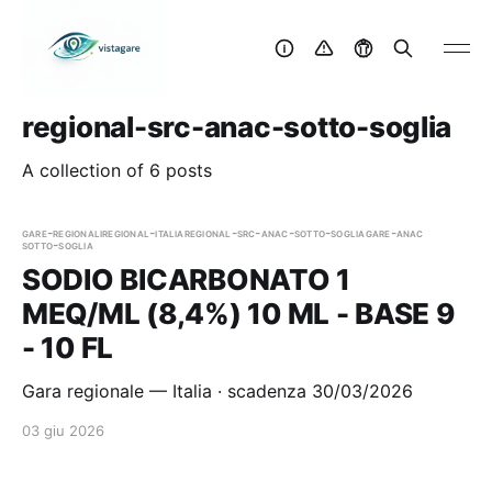
regional-src-anac-sotto-soglia
A collection of 6 posts
gare-regionali
regional-italia
regional-src-anac-sotto-soglia
gare-anac
sotto-soglia
SODIO BICARBONATO 1
MEQ/ML (8,4%) 10 ML - BASE 9
- 10 FL
Gara regionale — Italia · scadenza 30/03/2026
03 giu 2026