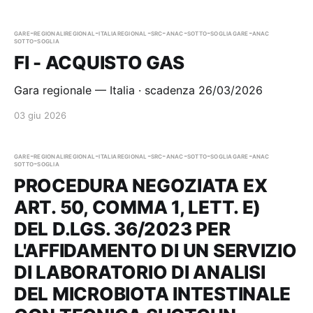
gare-regionali
regional-italia
regional-src-anac-sotto-soglia
gare-anac
sotto-soglia
FI - ACQUISTO GAS
Gara regionale — Italia · scadenza 26/03/2026
03 giu 2026
gare-regionali
regional-italia
regional-src-anac-sotto-soglia
gare-anac
sotto-soglia
PROCEDURA NEGOZIATA EX
ART. 50, COMMA 1, LETT. E)
DEL D.LGS. 36/2023 PER
L'AFFIDAMENTO DI UN SERVIZIO
DI LABORATORIO DI ANALISI
DEL MICROBIOTA INTESTINALE