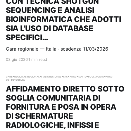
CON TECNICA SHOTGUN
SEQUENCING E ANALISI
BIOINFORMATICA CHE ADOTTI
SIA L'USO DI DATABASE
SPECIFICI…
Gara regionale — Italia · scadenza 11/03/2026
03 giu 2026
1 min read
gare-regionali
regional-italia
regional-src-anac-sotto-soglia
gare-anac
sotto-soglia
AFFIDAMENTO DIRETTO SOTTO
SOGLIA COMUNITARIA DI
FORNITURA E POSA IN OPERA
DI SCHERMATURE
RADIOLOGICHE, INFISSI E