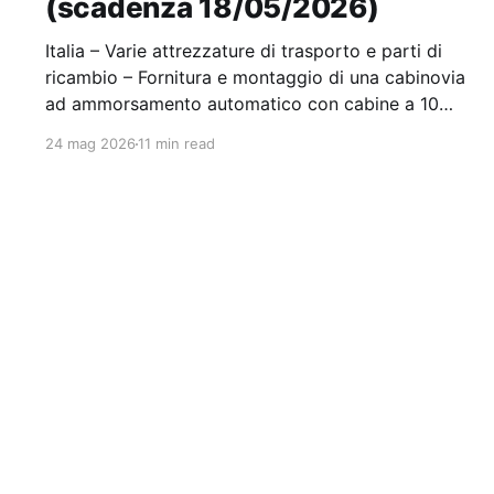
(scadenza 18/05/2026)
Italia – Varie attrezzature di trasporto e parti di
ricambio – Fornitura e montaggio di una cabinovia
ad ammorsamento automatico con cabine a 10
posti Stazione appaltante: Reinswalder Bergbahnen
24 mag 2026
11 min read
Spa Scadenza 18/05/2026 Gara scaduta, in attesa
di aggiudicazione