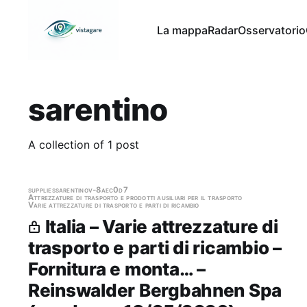
La mappa
Radar
Osservatorio
sarentino
A collection of 1 post
supplies
sarentino
v-8aec0d7
Attrezzature di trasporto e prodotti ausiliari per il trasporto
Varie attrezzature di trasporto e parti di ricambio
Italia – Varie attrezzature di
trasporto e parti di ricambio –
Fornitura e monta… –
Reinswalder Bergbahnen Spa