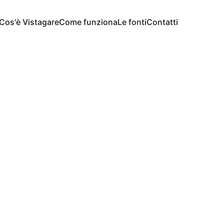
Cos'è Vistagare
Come funziona
Le fonti
Contatti