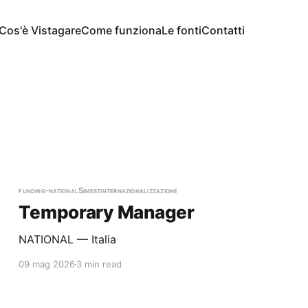
Cos'è Vistagare
Come funziona
Le fonti
Contatti
funding-national
Simest
internazionalizzazione
Temporary Manager
NATIONAL — Italia
09 mag 2026
3 min read