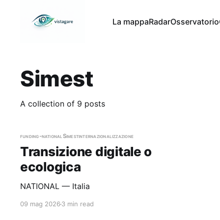
La mappa
Radar
Osservatorio
Simest
A collection of 9 posts
funding-national
Simest
internazionalizzazione
Transizione digitale o
ecologica
NATIONAL — Italia
09 mag 2026
3 min read