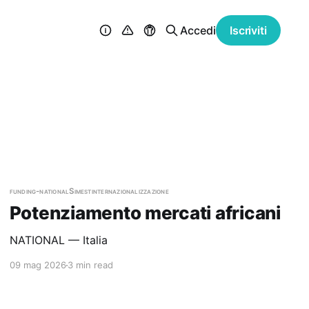
Accedi
Iscriviti
funding-national
Simest
internazionalizzazione
Potenziamento mercati africani
NATIONAL — Italia
09 mag 2026
3 min read