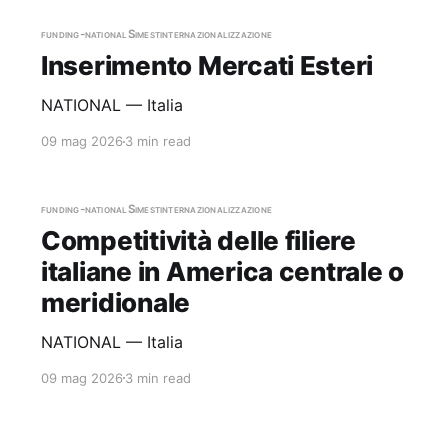
funding-national
Simest
internazionalizzazione
Inserimento Mercati Esteri
NATIONAL — Italia
09 mag 2026
3 min read
funding-national
Simest
internazionalizzazione
Competitività delle filiere
italiane in America centrale o
meridionale
NATIONAL — Italia
09 mag 2026
3 min read