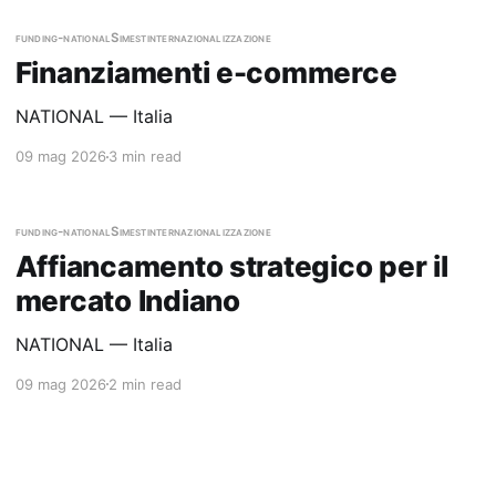
funding-national
Simest
internazionalizzazione
Finanziamenti e-commerce
NATIONAL — Italia
09 mag 2026
3 min read
funding-national
Simest
internazionalizzazione
Affiancamento strategico per il
mercato Indiano
NATIONAL — Italia
09 mag 2026
2 min read