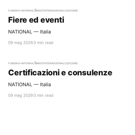
funding-national
Simest
internazionalizzazione
Fiere ed eventi
NATIONAL — Italia
09 mag 2026
3 min read
funding-national
Simest
internazionalizzazione
Certificazioni e consulenze
NATIONAL — Italia
09 mag 2026
3 min read