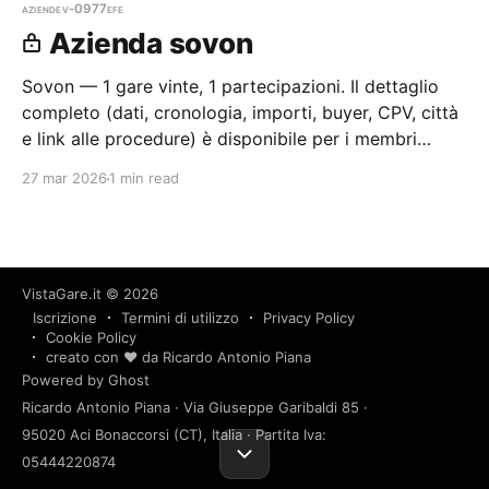
aziende
v-0977efe
Azienda sovon
Sovon — 1 gare vinte, 1 partecipazioni. Il dettaglio
completo (dati, cronologia, importi, buyer, CPV, città
e link alle procedure) è disponibile per i membri
Radar.
27 mar 2026
1 min read
VistaGare.it
© 2026
Iscrizione
Termini di utilizzo
Privacy Policy
Cookie Policy
creato con ❤️ da Ricardo Antonio Piana
Powered by Ghost
Ricardo Antonio Piana · Via Giuseppe Garibaldi 85 ·
95020 Aci Bonaccorsi (CT), Italia · Partita Iva:
05444220874