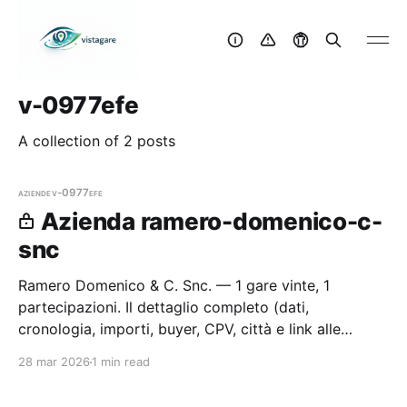
v-0977efe
A collection of 2 posts
aziende
v-0977efe
Azienda ramero-domenico-c-
snc
Ramero Domenico & C. Snc. — 1 gare vinte, 1
partecipazioni. Il dettaglio completo (dati,
cronologia, importi, buyer, CPV, città e link alle
procedure) è disponibile per i membri Radar.
28 mar 2026
1 min read