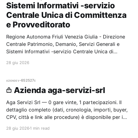
Sistemi Informativi -servizio
Centrale Unica di Committenza
e Provveditorato
Regione Autonoma Friuli Venezia Giulia - Direzione
Centrale Patrimonio, Demanio, Servizi Generali e
Sistemi Informativi -servizio Centrale Unica di
Committenza e Provveditorato — 0 gare aggiudicate,
28 giu 2026
0 partecipazioni. Il
aziende
v-652527e
Azienda aga-servizi-srl
Aga Servizi Srl — 0 gare vinte, 1 partecipazioni. Il
dettaglio completo (dati, cronologia, importi, buyer,
CPV, città e link alle procedure) è disponibile per i
membri Radar.
28 giu 2026
1 min read