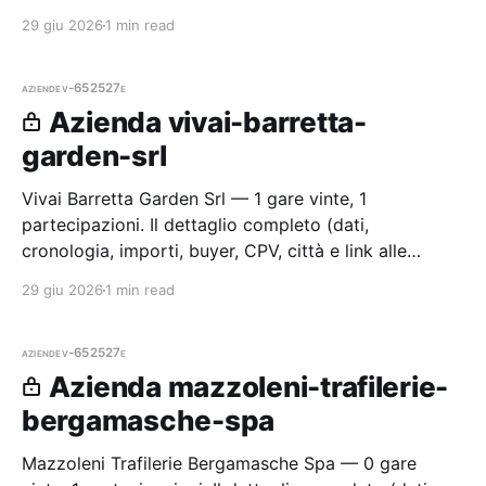
per i membri Radar.
29 giu 2026
1 min read
aziende
v-652527e
Azienda vivai-barretta-
garden-srl
Vivai Barretta Garden Srl — 1 gare vinte, 1
partecipazioni. Il dettaglio completo (dati,
cronologia, importi, buyer, CPV, città e link alle
procedure) è disponibile per i membri Radar.
29 giu 2026
1 min read
aziende
v-652527e
Azienda mazzoleni-trafilerie-
bergamasche-spa
Mazzoleni Trafilerie Bergamasche Spa — 0 gare