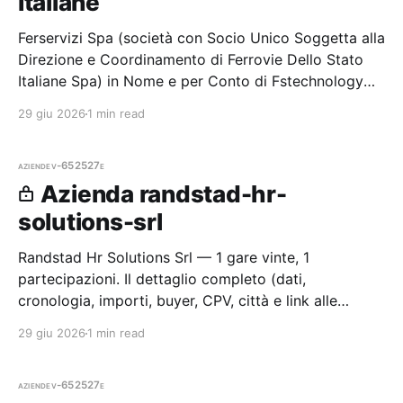
Italiane
Ferservizi Spa (società con Socio Unico Soggetta alla
Direzione e Coordinamento di Ferrovie Dello Stato
Italiane Spa) in Nome e per Conto di Fstechnology
Spa e Nell’interesse delle Società del Gruppo Ferrovie
29 giu 2026
1 min read
Dello Stato
aziende
v-652527e
Azienda randstad-hr-
solutions-srl
Randstad Hr Solutions Srl — 1 gare vinte, 1
partecipazioni. Il dettaglio completo (dati,
cronologia, importi, buyer, CPV, città e link alle
procedure) è disponibile per i membri Radar.
29 giu 2026
1 min read
aziende
v-652527e