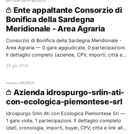
enti-appaltanti
v-652527e
Ente appaltante Consorzio di
Bonifica della Sardegna
Meridionale - Area Agraria
Consorzio di Bonifica della Sardegna Meridionale -
Area Agraria — 0 gare aggiudicate, 0 partecipazioni.
Il dettaglio completo (aziende, CPV, importi, città e
cronologia procedure) è disponibile per i membri
29 giu 2026
Radar.
aziende
v-652527e
Azienda idrospurgo-srlin-ati-
con-ecologica-piemontese-srl
Idrospurgo Srlin Ati con Ecologica Piemontese Srl —
1 gare vinte, 1 partecipazioni. Il dettaglio completo
(dati, cronologia, importi, buyer, CPV, città e link alle