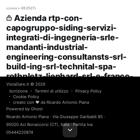
aziende
v-652527e
Azienda rtp-con-
capogruppo-siding-servizi-
integrati-di-ingegneria-srle-
mandanti-industrial-
engineering-consultansts-srl-
build-ing-srl-technital-spa-
rothpletz-lienhard-srl-e-franco-
pugliese
VistaGare.it
© 2026
Iscrizione
Termini di utilizzo
Privacy Policy
Cookie Policy
Rtp. Con Capogruppo Siding Servizi Integrati di
creato con ❤️ da Ricardo Antonio Piana
Ingegneria Srle Mandanti Industrial Engineering
Powered by Ghost
Consultansts Srl., Build Ing. Srl., Technital Spa.,
Ricardo Antonio Piana · Via Giuseppe Garibaldi 85 ·
Rothpletz Lienhard Srl. E Franco Pugliese — 1 gare
26 giu 2026
95020 Aci Bonaccorsi (CT), Italia · Partita Iva:
1 min read
vinte, 1 partecipazio
05444220874