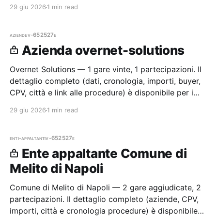
Ferroviaria Italiana S.p.a. — 0 gare aggiudicate, 0
29 giu 2026
1 min read
partecipazioni.
aziende
v-652527e
Azienda overnet-solutions
Overnet Solutions — 1 gare vinte, 1 partecipazioni. Il
dettaglio completo (dati, cronologia, importi, buyer,
CPV, città e link alle procedure) è disponibile per i
membri Radar.
29 giu 2026
1 min read
enti-appaltanti
v-652527e
Ente appaltante Comune di
Melito di Napoli
Comune di Melito di Napoli — 2 gare aggiudicate, 2
partecipazioni. Il dettaglio completo (aziende, CPV,
importi, città e cronologia procedure) è disponibile