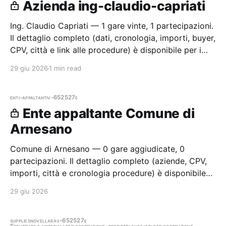
Azienda ing-claudio-capriati
Ing. Claudio Capriati — 1 gare vinte, 1 partecipazioni.
Il dettaglio completo (dati, cronologia, importi, buyer,
CPV, città e link alle procedure) è disponibile per i
membri Radar.
29 giu 2026
1 min read
enti-appaltanti
v-652527e
Ente appaltante Comune di
Arnesano
Comune di Arnesano — 0 gare aggiudicate, 0
partecipazioni. Il dettaglio completo (aziende, CPV,
importi, città e cronologia procedure) è disponibile
per i membri Radar.
29 giu 2026
supplies
novellara
v-652527e