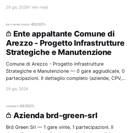
membri Radar.
29 giu 2026
1 min read
enti-appaltanti
v-652527e
Ente appaltante Comune di
Arezzo - Progetto Infrastrutture
Strategiche e Manutenzione
Comune di Arezzo - Progetto Infrastrutture
Strategiche e Manutenzione — 0 gare aggiudicate, 0
partecipazioni. Il dettaglio completo (aziende, CPV,
importi, città e cronologia procedure) è disponibile
29 giu 2026
per i membri Radar.
aziende
v-652527e
Azienda brd-green-srl
Brd Green Srl — 1 gare vinte, 1 partecipazioni. Il