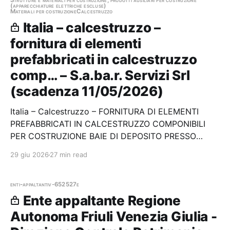
Strutture e materiali per costruzione, prodotti ausiliari per costruzione
(apparecchiature elettriche escluse)
Materiali per costruzione
Calcestruzzo
Italia – calcestruzzo –
fornitura di elementi
prefabbricati in calcestruzzo
comp… – S.a.ba.r. Servizi Srl
(scadenza 11/05/2026)
Italia – Calcestruzzo – FORNITURA DI ELEMENTI
PREFABBRICATI IN CALCESTRUZZO COMPONIBILI
PER COSTRUZIONE BAIE DI DEPOSITO PRESSO
L’AREA TECNOLOGICA DI S.A.Ba.R. SERVIZI, IN
29 giu 2026
27 min read
COMUNE DI NOVELLARA (RE) Stazione appaltante:
S.a.ba.r. Servizi Srl Scadenza 11/05/2026 Gara
aggiudicata
enti-appaltanti
v-652527e
Ente appaltante Regione
Autonoma Friuli Venezia Giulia -