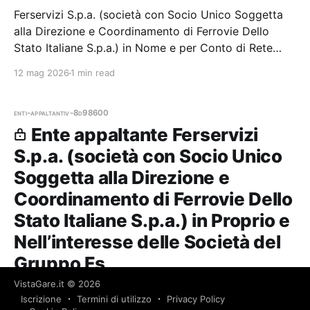
Ferservizi S.p.a. (società con Socio Unico Soggetta
alla Direzione e Coordinamento di Ferrovie Dello
Stato Italiane S.p.a.) in Nome e per Conto di Rete
Ferroviaria Italiana Spa — 0 gare aggiudicate, 0
12 mag 2026
1 min read
partecipazioni. Il
enti-appaltanti
v-8d98600
Ente appaltante Ferservizi
S.p.a. (società con Socio Unico
Soggetta alla Direzione e
Coordinamento di Ferrovie Dello
Stato Italiane S.p.a.) in Proprio e
Nell’interesse delle Società del
Gruppo Fs
VistaGare.it
© 2026
Ferservizi S.p.a. (società con Socio Unico Soggetta
Iscrizione
Termini di utilizzo
Privacy Policy
alla Direzione e Coordinamento di Ferrovie Dello