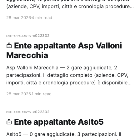
(aziende, CPV, importi, città e cronologia procedure)
è disponibile per i membri Radar.
28 mar 2026
4 min read
enti-appaltanti
v-c022332
Ente appaltante Asp Valloni
Marecchia
Asp Valloni Marecchia — 2 gare aggiudicate, 2
partecipazioni. Il dettaglio completo (aziende, CPV,
importi, città e cronologia procedure) è disponibile
per i membri Radar.
28 mar 2026
1 min read
enti-appaltanti
v-c022332
Ente appaltante Aslto5
Aslto5 — 0 gare aggiudicate, 3 partecipazioni. Il