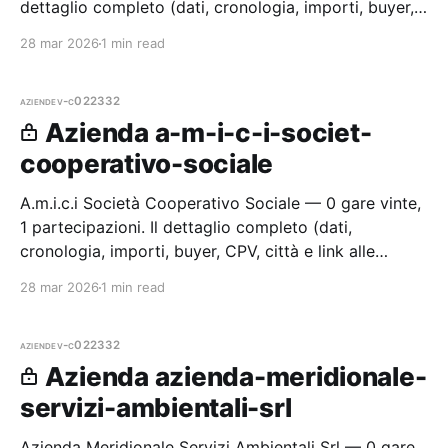
dettaglio completo (dati, cronologia, importi, buyer,
CPV, città e link alle procedure) è disponibile per i
28 mar 2026
1 min read
membri Rada
aziende
v-c022332
Azienda a-m-i-c-i-societ-
cooperativo-sociale
A.m.i.c.i Società Cooperativo Sociale — 0 gare vinte,
1 partecipazioni. Il dettaglio completo (dati,
cronologia, importi, buyer, CPV, città e link alle
procedure) è disponibile per i membri Radar.
28 mar 2026
1 min read
aziende
v-c022332
Azienda azienda-meridionale-
servizi-ambientali-srl
Azienda Meridionale Servizi Ambientali Srl — 0 gare