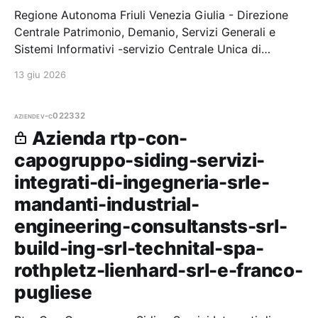
Regione Autonoma Friuli Venezia Giulia - Direzione
Centrale Patrimonio, Demanio, Servizi Generali e
Sistemi Informativi -servizio Centrale Unica di
Committenza e Provveditorato — 0 gare aggiudicate,
13 giu 2026
0 partecipazioni. Il
aziende
v-c022332
Azienda rtp-con-
capogruppo-siding-servizi-
integrati-di-ingegneria-srle-
mandanti-industrial-
engineering-consultansts-srl-
build-ing-srl-technital-spa-
rothpletz-lienhard-srl-e-franco-
pugliese