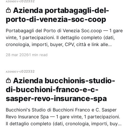
aziende
v-c022332
Azienda portabagagli-del-
porto-di-venezia-soc-coop
Portabagagli del Porto di Venezia Soc.coop — 1 gare
vinte, 1 partecipazioni. Il dettaglio completo (dati,
cronologia, importi, buyer, CPV, città e link alle
procedure) è disponibile per i membri Radar.
28 mar 2026
1 min read
aziende
v-c022332
Azienda bucchionis-studio-
di-bucchioni-franco-e-c-
sasper-revo-insurance-spa
Bucchioni's Studio di Bucchioni Franco e C. Sasper
Revo Insurance Spa — 1 gare vinte, 1 partecipazioni.
Il dettaglio completo (dati, cronologia, importi, buyer,