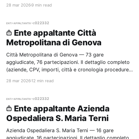
per i membri Radar.
28 mar 2026
9 min read
enti-appaltanti
v-c022332
Ente appaltante Città
Metropolitana di Genova
Città Metropolitana di Genova — 73 gare
aggiudicate, 76 partecipazioni. Il dettaglio completo
(aziende, CPV, importi, città e cronologia procedure)
è disponibile per i membri Radar.
28 mar 2026
12 min read
enti-appaltanti
v-c022332
Ente appaltante Azienda
Ospedaliera S. Maria Terni
Azienda Ospedaliera S. Maria Terni — 16 gare
aggiudicate, 16 partecipazioni. Il dettaglio completo