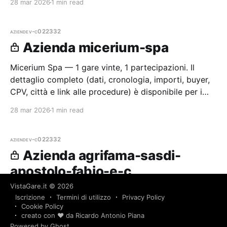
28 mar 2026
1 min read
aziende
v-c022332
Azienda micerium-spa
Micerium Spa — 1 gare vinte, 1 partecipazioni. Il
dettaglio completo (dati, cronologia, importi, buyer,
CPV, città e link alle procedure) è disponibile per i
membri Radar.
28 mar 2026
1 min read
aziende
v-c022332
Azienda agrifama-sasdi-
apostolo-fabio-e-c
VistaGare.it
© 2026
Agrifama Sasdi Apostolo Fabio e C. — 1 gare vinte, 1
Iscrizione
Termini di utilizzo
Privacy Policy
partecipazioni. Il dettaglio completo (dati,
Cookie Policy
cronologia, importi, buyer, CPV, città e link alle
creato con ❤️ da Ricardo Antonio Piana
Powered by Ghost