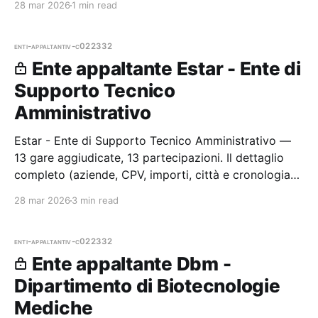
28 mar 2026
1 min read
enti-appaltanti
v-c022332
Ente appaltante Estar - Ente di
Supporto Tecnico
Amministrativo
Estar - Ente di Supporto Tecnico Amministrativo —
13 gare aggiudicate, 13 partecipazioni. Il dettaglio
completo (aziende, CPV, importi, città e cronologia
procedure) è disponibile per i membri Radar.
28 mar 2026
3 min read
enti-appaltanti
v-c022332
Ente appaltante Dbm -
Dipartimento di Biotecnologie
Mediche