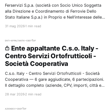
Ferservizi S.p.a. (società con Socio Unico Soggetta
alla Direzione e Coordinamento di Ferrovie Dello
Stato Italiane S.p.a.) in Proprio e Nell’interesse delle
Società del Gruppo Fs — 0 gare aggiudicate, 0
31 mag 2026
1 min read
partecipazioni.
enti-appaltanti
v-cbef1df
Ente appaltante C.s.o. Italy -
Centro Servizi Ortofrutticoli -
Società Cooperativa
C.s.o. Italy - Centro Servizi Ortofrutticoli - Società
Cooperativa — 6 gare aggiudicate, 6 partecipazioni.
Il dettaglio completo (aziende, CPV, importi, città e
cronologia procedure) è disponibile per i membri
28 mar 2026
2 min read
Radar.
aziende
v-cbef1df