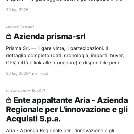
dettaglio completo (aziende, CPV, importi, città e
30 lug 2026
cronologia
aziende
v-8aec0d7
Azienda prisma-srl
Prisma Srl. — 1 gare vinte, 1 partecipazioni. Il
dettaglio completo (dati, cronologia, importi, buyer,
CPV, città e link alle procedure) è disponibile per i
membri Radar.
30 lug 2026
1 min read
enti-appaltanti
v-8aec0d7
Ente appaltante Aria - Azienda
Regionale per L'innovazione e gli
Acquisti S.p.a.
Aria - Azienda Regionale per L'innovazione e gli