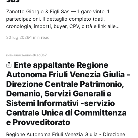
Zanotto Giorgio & Figli Sas — 1 gare vinte, 1
partecipazioni. Il dettaglio completo (dati,
cronologia, importi, buyer, CPV, città e link alle
procedure) è disponibile per i membri Radar.
30 lug 2026
1 min read
enti-appaltanti
v-8aec0d7
Ente appaltante Regione
Autonoma Friuli Venezia Giulia -
Direzione Centrale Patrimonio,
Demanio, Servizi Generali e
Sistemi Informativi -servizio
Centrale Unica di Committenza
e Provveditorato
Regione Autonoma Friuli Venezia Giulia - Direzione