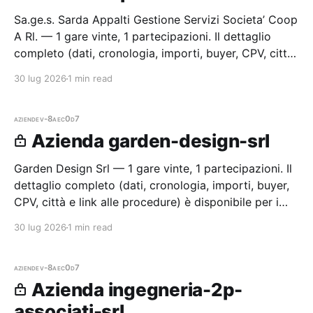
Sa.ge.s. Sarda Appalti Gestione Servizi Societa’ Coop
A Rl. — 1 gare vinte, 1 partecipazioni. Il dettaglio
completo (dati, cronologia, importi, buyer, CPV, città
e link alle procedure) è disponibile per i membri
30 lug 2026
1 min read
Radar.
aziende
v-8aec0d7
Azienda garden-design-srl
Garden Design Srl — 1 gare vinte, 1 partecipazioni. Il
dettaglio completo (dati, cronologia, importi, buyer,
CPV, città e link alle procedure) è disponibile per i
membri Radar.
30 lug 2026
1 min read
aziende
v-8aec0d7
Azienda ingegneria-2p-
associati-srl