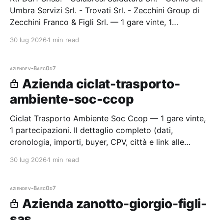
Umbra Servizi Srl. - Trovati Srl. - Zecchini Group di
Zecchini Franco & Figli Srl. — 1 gare vinte, 1
partecipazioni. Il dettaglio completo (dati,
30 lug 2026
1 min read
cronologia, impo
aziende
v-8aec0d7
Azienda ciclat-trasporto-
ambiente-soc-ccop
Ciclat Trasporto Ambiente Soc Ccop — 1 gare vinte,
1 partecipazioni. Il dettaglio completo (dati,
cronologia, importi, buyer, CPV, città e link alle
procedure) è disponibile per i membri Radar.
30 lug 2026
1 min read
aziende
v-8aec0d7
Azienda zanotto-giorgio-figli-
sas