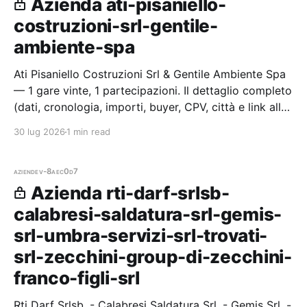
Azienda ati-pisaniello-
costruzioni-srl-gentile-
ambiente-spa
Ati Pisaniello Costruzioni Srl & Gentile Ambiente Spa
— 1 gare vinte, 1 partecipazioni. Il dettaglio completo
(dati, cronologia, importi, buyer, CPV, città e link alle
procedure) è disponibile per i membri Radar.
30 lug 2026
1 min read
aziende
v-8aec0d7
Azienda rti-darf-srlsb-
calabresi-saldatura-srl-gemis-
srl-umbra-servizi-srl-trovati-
srl-zecchini-group-di-zecchini-
franco-figli-srl
Rti Darf Srlsb. - Calabresi Saldatura Srl. - Gemis Srl. -