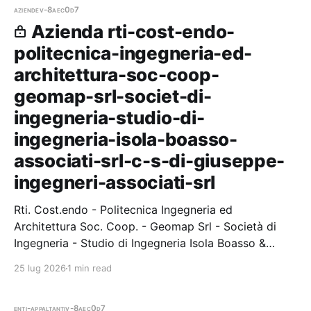
aziende
v-8aec0d7
Azienda rti-cost-endo-
politecnica-ingegneria-ed-
architettura-soc-coop-
geomap-srl-societ-di-
ingegneria-studio-di-
ingegneria-isola-boasso-
associati-srl-c-s-di-giuseppe-
ingegneri-associati-srl
Rti. Cost.endo - Politecnica Ingegneria ed
Architettura Soc. Coop. - Geomap Srl - Società di
Ingegneria - Studio di Ingegneria Isola Boasso &
Associati Srl - C. & S. Di Giuseppe Ingegneri Associati
25 lug 2026
1 min read
Srl. — 1 gare vinte, 1
enti-appaltanti
v-8aec0d7