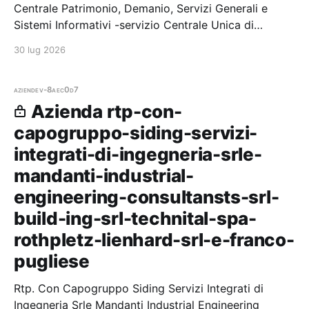
Centrale Patrimonio, Demanio, Servizi Generali e
Sistemi Informativi -servizio Centrale Unica di
Committenza e Provveditorato — 0 gare aggiudicate,
30 lug 2026
0 partecipazioni. Il
aziende
v-8aec0d7
Azienda rtp-con-
capogruppo-siding-servizi-
integrati-di-ingegneria-srle-
mandanti-industrial-
engineering-consultansts-srl-
build-ing-srl-technital-spa-
rothpletz-lienhard-srl-e-franco-
pugliese
Rtp. Con Capogruppo Siding Servizi Integrati di
Ingegneria Srle Mandanti Industrial Engineering