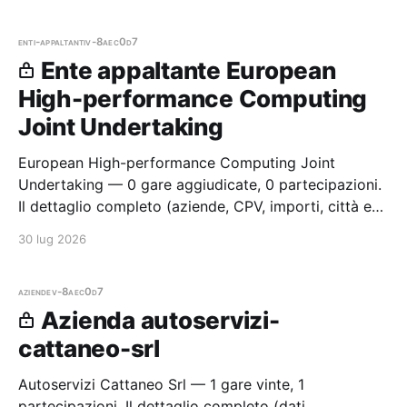
enti-appaltanti
v-8aec0d7
Ente appaltante European
High-performance Computing
Joint Undertaking
European High-performance Computing Joint
Undertaking — 0 gare aggiudicate, 0 partecipazioni.
Il dettaglio completo (aziende, CPV, importi, città e
cronologia procedure) è disponibile per i membri
30 lug 2026
Radar.
aziende
v-8aec0d7
Azienda autoservizi-
cattaneo-srl
Autoservizi Cattaneo Srl — 1 gare vinte, 1
partecipazioni. Il dettaglio completo (dati,