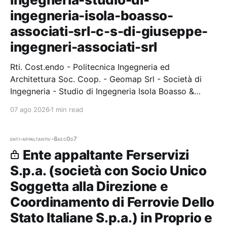
ingegneria-isola-boasso-
associati-srl-c-s-di-giuseppe-
ingegneri-associati-srl
Rti. Cost.endo - Politecnica Ingegneria ed
Architettura Soc. Coop. - Geomap Srl - Società di
Ingegneria - Studio di Ingegneria Isola Boasso &
Associati Srl - C. & S. Di Giuseppe Ingegneri Associati
07 ago 2026
1 min read
Srl. — 1 gare vinte, 1
enti-appaltanti
v-8aec0d7
Ente appaltante Ferservizi
S.p.a. (società con Socio Unico
Soggetta alla Direzione e
Coordinamento di Ferrovie Dello
Stato Italiane S.p.a.) in Proprio e