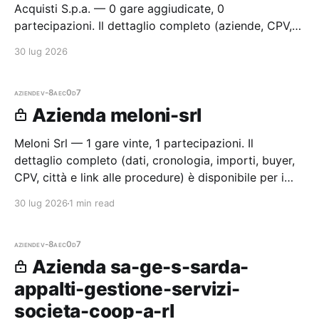
Acquisti S.p.a. — 0 gare aggiudicate, 0
partecipazioni. Il dettaglio completo (aziende, CPV,
importi, città e cronologia procedure) è disponibile
30 lug 2026
per i membri Radar.
aziende
v-8aec0d7
Azienda meloni-srl
Meloni Srl — 1 gare vinte, 1 partecipazioni. Il
dettaglio completo (dati, cronologia, importi, buyer,
CPV, città e link alle procedure) è disponibile per i
membri Radar.
30 lug 2026
1 min read
aziende
v-8aec0d7
Azienda sa-ge-s-sarda-
appalti-gestione-servizi-
societa-coop-a-rl