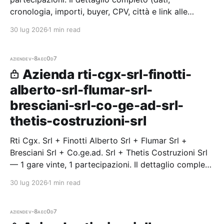
cronologia, importi, buyer, CPV, città e link alle
procedure) è disponibile per i membri Radar.
30 lug 2026
1 min read
aziende
v-8aec0d7
Azienda rti-cgx-srl-finotti-
alberto-srl-flumar-srl-
bresciani-srl-co-ge-ad-srl-
thetis-costruzioni-srl
Rti Cgx. Srl + Finotti Alberto Srl + Flumar Srl +
Bresciani Srl + Co.ge.ad. Srl + Thetis Costruzioni Srl
— 1 gare vinte, 1 partecipazioni. Il dettaglio completo
(dati, cronologia, importi, buyer, CPV, città e link alle
30 lug 2026
1 min read
p
aziende
v-8aec0d7