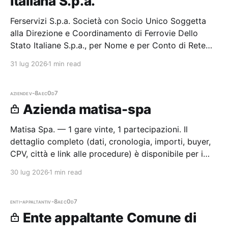
Italiana S.p.a.
Ferservizi S.p.a. Società con Socio Unico Soggetta
alla Direzione e Coordinamento di Ferrovie Dello
Stato Italiane S.p.a., per Nome e per Conto di Rete
Ferroviaria Italiana S.p.a. — 0 gare aggiudicate, 0
31 lug 2026
1 min read
partecipazioni.
aziende
v-8aec0d7
Azienda matisa-spa
Matisa Spa. — 1 gare vinte, 1 partecipazioni. Il
dettaglio completo (dati, cronologia, importi, buyer,
CPV, città e link alle procedure) è disponibile per i
membri Radar.
30 lug 2026
1 min read
enti-appaltanti
v-8aec0d7
Ente appaltante Comune di