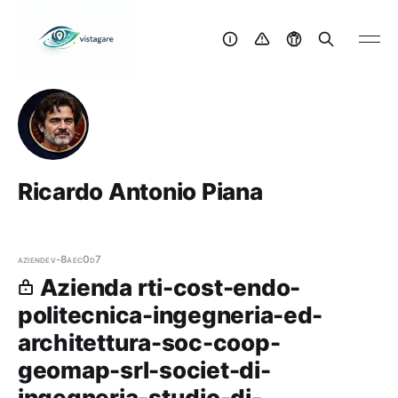
Ricardo Antonio Piana
aziende
v-8aec0d7
Azienda rti-cost-endo-
politecnica-ingegneria-ed-
architettura-soc-coop-
geomap-srl-societ-di-
ingegneria-studio-di-