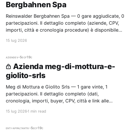
Bergbahnen Spa
Reinswalder Bergbahnen Spa — 0 gare aggiudicate, 0
partecipazioni. Il dettaglio completo (aziende, CPV,
importi, città e cronologia procedure) è disponibile
per i membri Radar.
15 lug 2026
aziende
v-5ecf19c
Azienda meg-di-mottura-e-
giolito-srls
Meg di Mottura e Giolito Srls — 1 gare vinte, 1
partecipazioni. Il dettaglio completo (dati,
cronologia, importi, buyer, CPV, città e link alle
procedure) è disponibile per i membri Radar.
15 lug 2026
1 min read
enti-appaltanti
v-5ecf19c