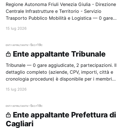
Regione Autonoma Friuli Venezia Giulia - Direzione
Centrale Infrastrutture e Territorio - Servizio
Trasporto Pubblico Mobilità e Logistica — 0 gare
aggiudicate, 0 partecipazioni. Il dettaglio completo
15 lug 2026
(aziende, CPV, impo
enti-appaltanti
v-5ecf19c
Ente appaltante Tribunale
Tribunale — 0 gare aggiudicate, 2 partecipazioni. Il
dettaglio completo (aziende, CPV, importi, città e
cronologia procedure) è disponibile per i membri
Radar.
15 lug 2026
enti-appaltanti
v-5ecf19c
Ente appaltante Prefettura di
Cagliari