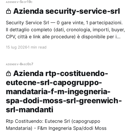
aziende
v-5ecf19c
Azienda security-service-srl
Security Service Srl — 0 gare vinte, 1 partecipazioni.
Il dettaglio completo (dati, cronologia, importi, buyer,
CPV, città e link alle procedure) è disponibile per i
membri Radar.
15 lug 2026
1 min read
aziende
v-8aec0d7
Azienda rtp-costituendo-
eutecne-srl-capogruppo-
mandataria-f-m-ingegneria-
spa-dodi-moss-srl-greenwich-
srl-mandanti
Rtp Costituendo: Eutecne Srl (capogruppo
Mandataria) - F&m Ingegneria Spa/dodi Moss