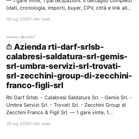
— 1 gare vinte, 1 partecipazioni. Il dettaglio completo
(dati, cronologia, importi, buyer, CPV, città e link alle
procedure) è disponibile per i membri Radar.
30 lug 2026
1 min read
aziende
v-8aec0d7
Azienda rti-darf-srlsb-
calabresi-saldatura-srl-gemis-
srl-umbra-servizi-srl-trovati-
srl-zecchini-group-di-zecchini-
franco-figli-srl
Rti Darf Srlsb. - Calabresi Saldatura Srl. - Gemis Srl. -
Umbra Servizi Srl. - Trovati Srl. - Zecchini Group di
Zecchini Franco & Figli Srl. — 1 gare vinte, 1
partecipazioni. Il dettaglio completo (dati,
30 lug 2026
1 min read
cronologia, impo