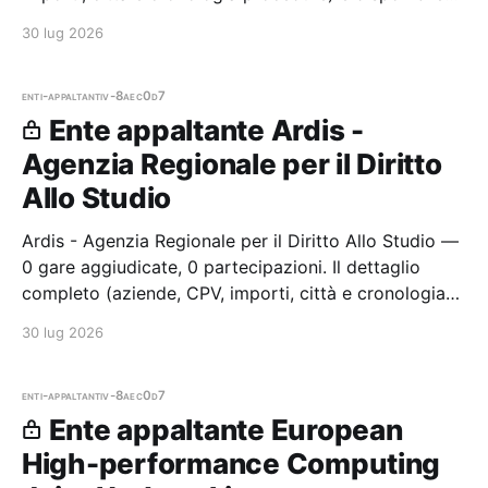
per i membri Radar.
30 lug 2026
enti-appaltanti
v-8aec0d7
Ente appaltante Ardis -
Agenzia Regionale per il Diritto
Allo Studio
Ardis - Agenzia Regionale per il Diritto Allo Studio —
0 gare aggiudicate, 0 partecipazioni. Il dettaglio
completo (aziende, CPV, importi, città e cronologia
procedure) è disponibile per i membri Radar.
30 lug 2026
enti-appaltanti
v-8aec0d7
Ente appaltante European
High-performance Computing