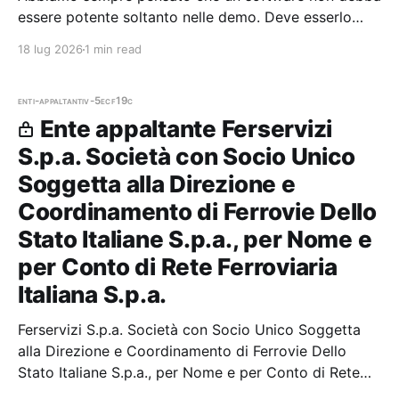
essere potente soltanto nelle demo. Deve esserlo
anche il lunedì mattina, quando hai cinque minuti per
18 lug 2026
1 min read
trovare un'informazione o capire come ottenere il
massimo dagli strumenti che hai a disposizione.
enti-appaltanti
v-5ecf19c
Ente appaltante Ferservizi
S.p.a. Società con Socio Unico
Soggetta alla Direzione e
Coordinamento di Ferrovie Dello
Stato Italiane S.p.a., per Nome e
per Conto di Rete Ferroviaria
Italiana S.p.a.
Ferservizi S.p.a. Società con Socio Unico Soggetta
alla Direzione e Coordinamento di Ferrovie Dello
Stato Italiane S.p.a., per Nome e per Conto di Rete
Ferroviaria Italiana S.p.a. — 0 gare aggiudicate, 0