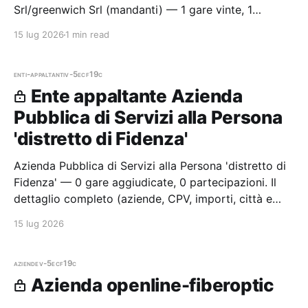
Srl/greenwich Srl (mandanti) — 1 gare vinte, 1
partecipazioni. Il dettaglio completo (dati,
15 lug 2026
1 min read
cronologia, importi, buyer, CPV, città e lin
enti-appaltanti
v-5ecf19c
Ente appaltante Azienda
Pubblica di Servizi alla Persona
'distretto di Fidenza'
Azienda Pubblica di Servizi alla Persona 'distretto di
Fidenza' — 0 gare aggiudicate, 0 partecipazioni. Il
dettaglio completo (aziende, CPV, importi, città e
cronologia procedure) è disponibile per i membri
15 lug 2026
Radar.
aziende
v-5ecf19c
Azienda openline-fiberoptic