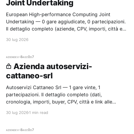
Joint Undertaking
European High-performance Computing Joint
Undertaking — 0 gare aggiudicate, 0 partecipazioni.
Il dettaglio completo (aziende, CPV, importi, città e
cronologia procedure) è disponibile per i membri
30 lug 2026
Radar.
aziende
v-8aec0d7
Azienda autoservizi-
cattaneo-srl
Autoservizi Cattaneo Srl — 1 gare vinte, 1
partecipazioni. Il dettaglio completo (dati,
cronologia, importi, buyer, CPV, città e link alle
procedure) è disponibile per i membri Radar.
30 lug 2026
1 min read
aziende
v-8aec0d7