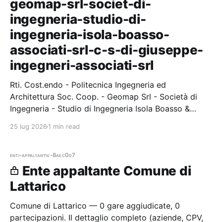
geomap-srl-societ-di-
ingegneria-studio-di-
ingegneria-isola-boasso-
associati-srl-c-s-di-giuseppe-
ingegneri-associati-srl
Rti. Cost.endo - Politecnica Ingegneria ed
Architettura Soc. Coop. - Geomap Srl - Società di
Ingegneria - Studio di Ingegneria Isola Boasso &
Associati Srl - C. & S. Di Giuseppe Ingegneri Associati
25 lug 2026
1 min read
Srl. — 1 gare vinte, 1
enti-appaltanti
v-8aec0d7
Ente appaltante Comune di
Lattarico
Comune di Lattarico — 0 gare aggiudicate, 0
partecipazioni. Il dettaglio completo (aziende, CPV,