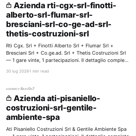
Azienda rti-cgx-srl-finotti-
alberto-srl-flumar-srl-
bresciani-srl-co-ge-ad-srl-
thetis-costruzioni-srl
Rti Cgx. Srl + Finotti Alberto Srl + Flumar Srl +
Bresciani Srl + Co.ge.ad. Srl + Thetis Costruzioni Srl
— 1 gare vinte, 1 partecipazioni. Il dettaglio completo
(dati, cronologia, importi, buyer, CPV, città e link alle
30 lug 2026
1 min read
p
aziende
v-8aec0d7
Azienda ati-pisaniello-
costruzioni-srl-gentile-
ambiente-spa
Ati Pisaniello Costruzioni Srl & Gentile Ambiente Spa