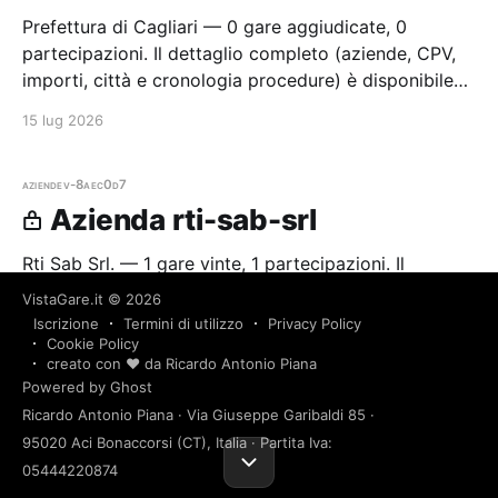
Prefettura di Cagliari — 0 gare aggiudicate, 0
partecipazioni. Il dettaglio completo (aziende, CPV,
importi, città e cronologia procedure) è disponibile
per i membri Radar.
15 lug 2026
aziende
v-8aec0d7
Azienda rti-sab-srl
Rti Sab Srl. — 1 gare vinte, 1 partecipazioni. Il
dettaglio completo (dati, cronologia, importi, buyer,
VistaGare.it
© 2026
CPV, città e link alle procedure) è disponibile per i
Iscrizione
Termini di utilizzo
Privacy Policy
membri Radar.
Cookie Policy
15 lug 2026
1 min read
creato con ❤️ da Ricardo Antonio Piana
Powered by Ghost
Ricardo Antonio Piana · Via Giuseppe Garibaldi 85 ·
aziende
v-8aec0d7
95020 Aci Bonaccorsi (CT), Italia · Partita Iva:
Azienda centro-diagnostico-
05444220874
srl