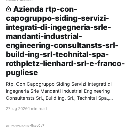
Azienda rtp-con-
capogruppo-siding-servizi-
integrati-di-ingegneria-srle-
mandanti-industrial-
engineering-consultansts-srl-
build-ing-srl-technital-spa-
rothpletz-lienhard-srl-e-franco-
pugliese
Rtp. Con Capogruppo Siding Servizi Integrati di
Ingegneria Srle Mandanti Industrial Engineering
Consultansts Srl., Build Ing. Srl., Technital Spa.,
Rothpletz Lienhard Srl. E Franco Pugliese — 1 gare
27 lug 2026
1 min read
vinte, 1 partecipazio
enti-appaltanti
v-8aec0d7