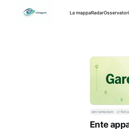
La mappa
Radar
Osservator
enti-appaltanti
v-1efc
Ente appa