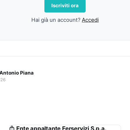
Iscriviti ora
Hai già un account?
Accedi
 Antonio Piana
026
Ente appaltante Ferservizi S.p.a.