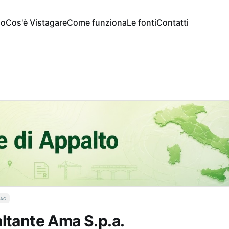
io
Cos'è Vistagare
Come funziona
Le fonti
Contatti
aac
ltante Ama S.p.a.