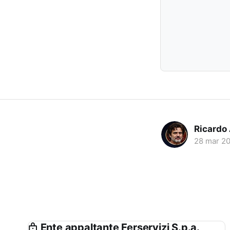
Ricardo
28 mar 2
Ente appaltante Ferservizi S.p.a.