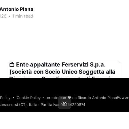
 Antonio Piana
026
•
1 min read
Ente appaltante Ferservizi S.p.a.
(società con Socio Unico Soggetta alla
Direzione e Coordinamento di Ferrovie
Dello Stato Italiane S.p.a.) in Proprio e
Nell’interesse delle Società del Gruppo
Power
Policy
Cookie Policy
creato con ❤️ da Ricardo Antonio Piana
Fs
onaccorsi (CT), Italia · Partita Iva: 05444220874
Ferservizi S.p.a. (società con Socio Unico
Soggetta alla Direzione e Coordinamento di
Ferrovie Dello Stato Italiane S.p.a.) in Proprio e