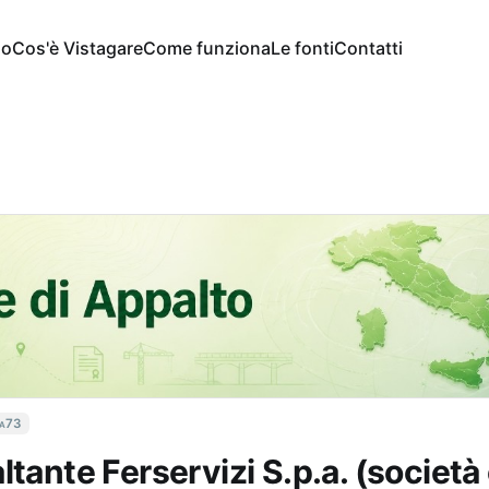
io
Cos'è Vistagare
Come funziona
Le fonti
Contatti
a73
ltante Ferservizi S.p.a. (società