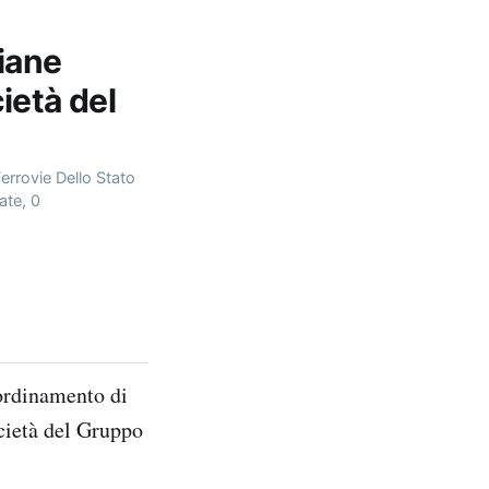
liane
cietà del
errovie Dello Stato
ate, 0
oordinamento di
ocietà del Gruppo