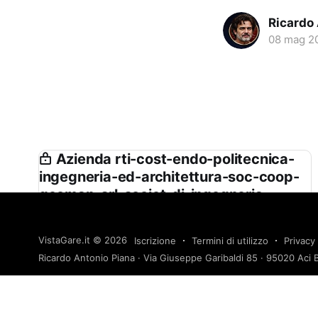
Ricardo
08 mag 2
Azienda rti-cost-endo-politecnica-
ingegneria-ed-architettura-soc-coop-
geomap-srl-societ-di-ingegneria-
studio-di-ingegneria-isola-boasso-
associati-srl-c-s-di-giuseppe-
VistaGare.it
© 2026
Iscrizione
Termini di utilizzo
Privacy 
ingegneri-associati-srl
Ricardo Antonio Piana · Via Giuseppe Garibaldi 85 · 95020 Aci B
Rti. Cost.endo - Politecnica Ingegneria ed
Architettura Soc. Coop. - Geomap Srl - Società di
Ingegneria - Studio di Ingegneria Isola Boasso &