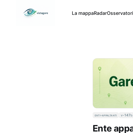
La mappa
Radar
Osservator
enti-appaltanti
v-147d
Ente appa