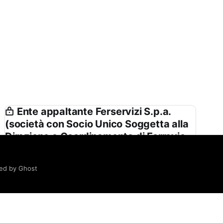
Ente appaltante Ferservizi S.p.a.
(società con Socio Unico Soggetta alla
Direzione e Coordinamento di Ferrovie
Dello Stato Italiane S.p.a.) in Nome e
per Conto di Rete Ferroviaria Italiana
ed by Ghost
Spa
Ferservizi S.p.a. (società con Socio Unico
Soggetta alla Direzione e Coordinamento di
Ferrovie Dello Stato Italiane S.p.a.) in Nome e per