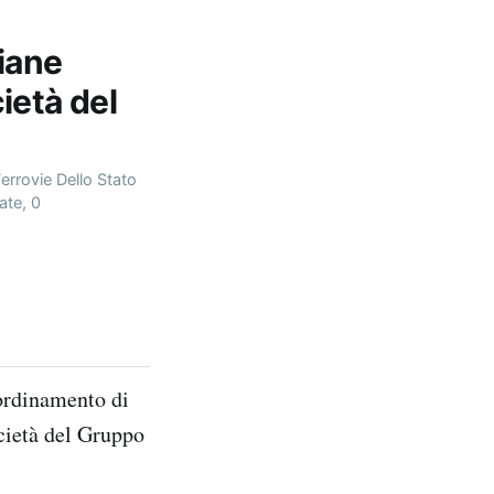
liane
cietà del
errovie Dello Stato
ate, 0
oordinamento di
ocietà del Gruppo