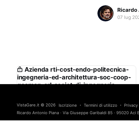
Ricardo
07 lug 20
Azienda rti-cost-endo-politecnica-
ingegneria-ed-architettura-soc-coop-
geomap-srl-societ-di-ingegneria-
studio-di-ingegneria-isola-boasso-
associati-srl-c-s-di-giuseppe-
VistaGare.it
© 2026
Iscrizione
Termini di utilizzo
Privacy 
ingegneri-associati-srl
Ricardo Antonio Piana · Via Giuseppe Garibaldi 85 · 95020 Aci B
Rti. Cost.endo - Politecnica Ingegneria ed
Architettura Soc. Coop. - Geomap Srl - Società di
Ingegneria - Studio di Ingegneria Isola Boasso &