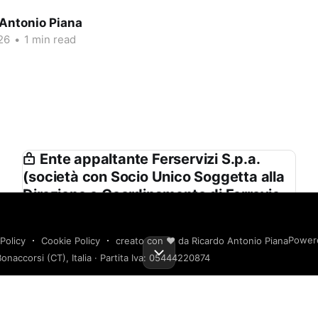
 Antonio Piana
26
•
1 min read
Ente appaltante Ferservizi S.p.a.
(società con Socio Unico Soggetta alla
Direzione e Coordinamento di Ferrovie
Dello Stato Italiane S.p.a.) in Proprio e
Nell’interesse delle Società del Gruppo
Power
Policy
Cookie Policy
creato con ❤️ da Ricardo Antonio Piana
Fs
onaccorsi (CT), Italia · Partita Iva: 05444220874
Ferservizi S.p.a. (società con Socio Unico
Soggetta alla Direzione e Coordinamento di
Ferrovie Dello Stato Italiane S.p.a.) in Proprio e