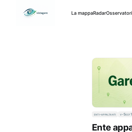
La mappa
Radar
Osservator
enti-appaltanti
v-5ecf
Ente appa