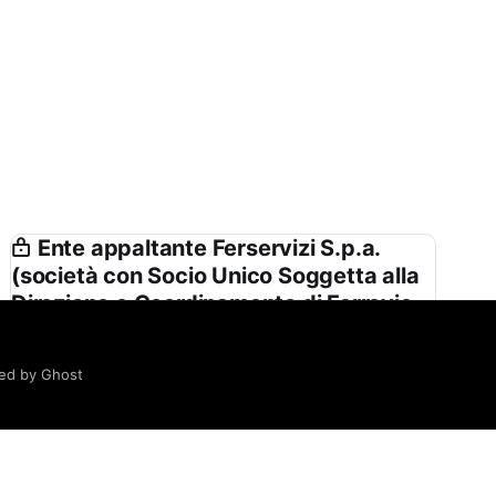
Ente appaltante Ferservizi S.p.a.
(società con Socio Unico Soggetta alla
Direzione e Coordinamento di Ferrovie
Dello Stato Italiane S.p.a.) in Nome e
per Conto di Rete Ferroviaria Italiana
ed by Ghost
Spa
Ferservizi S.p.a. (società con Socio Unico
Soggetta alla Direzione e Coordinamento di
Ferrovie Dello Stato Italiane S.p.a.) in Nome e per