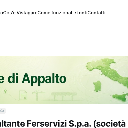
io
Cos'è Vistagare
Come funziona
Le fonti
Contatti
19c
ltante Ferservizi S.p.a. (società