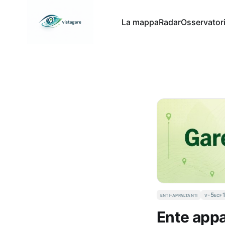
La mappa
Radar
Osservator
enti-appaltanti
v-5ecf
Ente appa