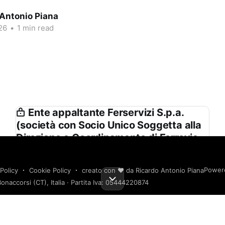
 Antonio Piana
26
•
1 min read
Ente appaltante Ferservizi S.p.a.
(società con Socio Unico Soggetta alla
Direzione e Coordinamento di Ferrovie
Dello Stato Italiane S.p.a.) in Proprio e
Nell’interesse delle Società del Gruppo
Power
Policy
Cookie Policy
creato con ❤️ da Ricardo Antonio Piana
Fs
onaccorsi (CT), Italia · Partita Iva: 05444220874
Ferservizi S.p.a. (società con Socio Unico
Soggetta alla Direzione e Coordinamento di
Ferrovie Dello Stato Italiane S.p.a.) in Proprio e