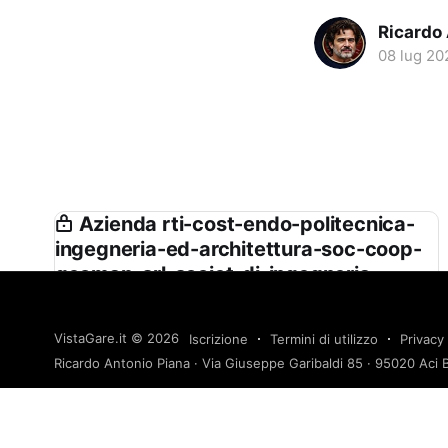
Ricardo
08 lug 20
Azienda rti-cost-endo-politecnica-
ingegneria-ed-architettura-soc-coop-
geomap-srl-societ-di-ingegneria-
studio-di-ingegneria-isola-boasso-
associati-srl-c-s-di-giuseppe-
VistaGare.it
© 2026
Iscrizione
Termini di utilizzo
Privacy 
ingegneri-associati-srl
Ricardo Antonio Piana · Via Giuseppe Garibaldi 85 · 95020 Aci B
Rti. Cost.endo - Politecnica Ingegneria ed
Architettura Soc. Coop. - Geomap Srl - Società di
Ingegneria - Studio di Ingegneria Isola Boasso &