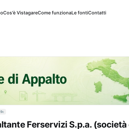
io
Cos'è Vistagare
Come funziona
Le fonti
Contatti
19c
ltante Ferservizi S.p.a. (società