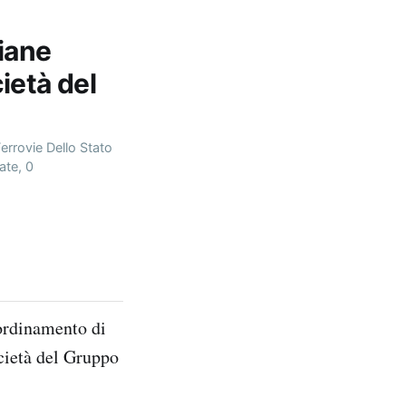
liane
cietà del
errovie Dello Stato
ate, 0
oordinamento di
ocietà del Gruppo