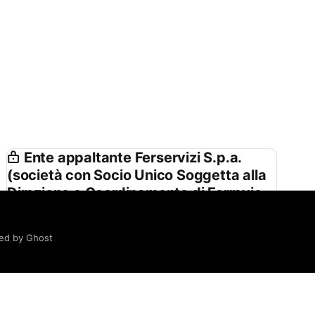
Ente appaltante Ferservizi S.p.a.
(società con Socio Unico Soggetta alla
Direzione e Coordinamento di Ferrovie
Dello Stato Italiane S.p.a.) in Nome e
per Conto di Rete Ferroviaria Italiana
ed by Ghost
Spa
Ferservizi S.p.a. (società con Socio Unico
Soggetta alla Direzione e Coordinamento di
Ferrovie Dello Stato Italiane S.p.a.) in Nome e per