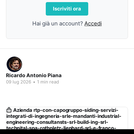
Iscriviti ora
Hai già un account?
Accedi
Ricardo Antonio Piana
09 lug 2026
•
1 min read
Azienda rtp-con-capogruppo-siding-servizi-
integrati-di-ingegneria-srle-mandanti-industrial-
engineering-consultansts-srl-build-ing-srl-
technital-spa-rothpletz-lienhard-srl-e-franco-
pugliese