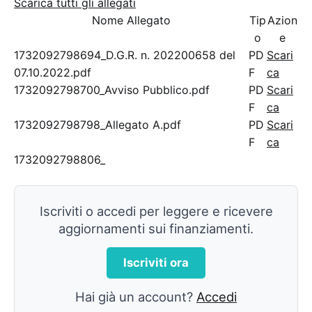
Scarica tutti gli allegati
Nome Allegato
Tip
Azion
o
e
1732092798694_D.G.R. n. 202200658 del
PD
Scari
07.10.2022.pdf
F
ca
1732092798700_Avviso Pubblico.pdf
PD
Scari
F
ca
1732092798798_Allegato A.pdf
PD
Scari
F
ca
1732092798806_
Iscriviti o accedi per leggere e ricevere
aggiornamenti sui finanziamenti.
Iscriviti ora
Hai già un account?
Accedi