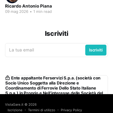
Ricardo Antonio Piana
09 mag 2026
•
1 min read
Iscriviti
La tua email
Iscriviti
Ente appaltante Ferservizi S.p.a. (società con
Socio Unico Soggetta alla Direzione e
Coordinamento di Ferrovie Dello Stato Italiane
S.p.a.) in Proprio e Nell’interesse delle Società del
Gruppo Fs
VistaGare.it
© 2026
Ferservizi S.p.a. (società con Socio Unico Soggetta
Iscrizione
Termini di utilizzo
Privacy Policy
alla Direzione e Coordinamento di Ferrovie Dello