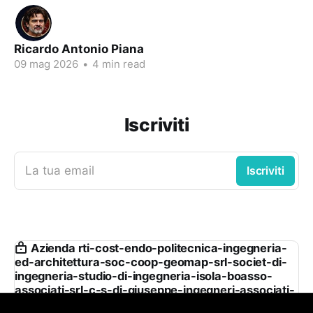
Ricardo Antonio Piana
09 mag 2026
•
4 min read
Iscriviti
La tua email
Iscriviti
Azienda rti-cost-endo-politecnica-ingegneria-
ed-architettura-soc-coop-geomap-srl-societ-di-
ingegneria-studio-di-ingegneria-isola-boasso-
associati-srl-c-s-di-giuseppe-ingegneri-associati-
srl