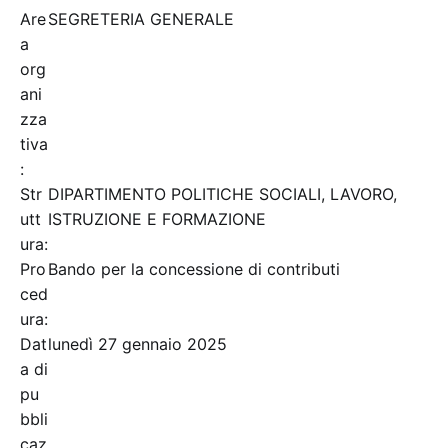
Are
SEGRETERIA GENERALE
a
org
ani
zza
tiva
:
Str
DIPARTIMENTO POLITICHE SOCIALI, LAVORO,
utt
ISTRUZIONE E FORMAZIONE
ura:
Pro
Bando per la concessione di contributi
ced
ura:
Dat
lunedì 27 gennaio 2025
a di
pu
bbli
caz