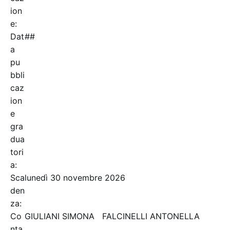
ion
e:
Dat
##
a
pu
bbli
caz
ion
e
gra
dua
tori
a:
Sca
lunedì 30 novembre 2026
den
za:
Co
GIULIANI SIMONA FALCINELLI ANTONELLA
nta