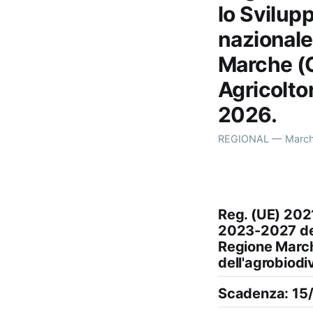
lo Svilup
nazionale
Marche (C
Agricoltor
2026.
REGIONAL — Marche
Reg. (UE) 202
2023-2027 del
Regione March
dell'agrobiodi
Scadenza: 15