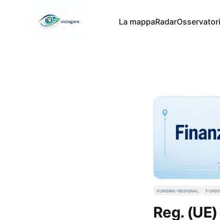
La mappa
Radar
Osservator
funding-regional
fund
Reg. (UE)