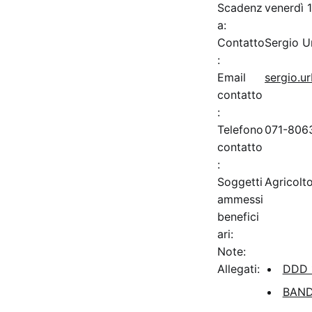
Scadenz
venerdì 
a:
Contatto
Sergio U
:
Email
sergio.u
contatto
:
Telefono
071-806
contatto
:
Soggetti
Agricolto
ammessi
benefici
ari:
Note:
Allegati:
DDD 
BAND