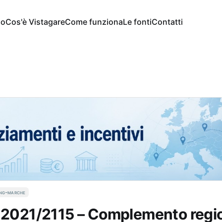
io
Cos'è Vistagare
Come funziona
Le fonti
Contatti
ing-marche
 2021/2115 – Complemento regi