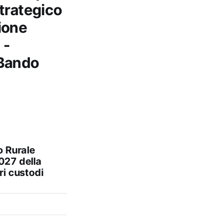
trategico
ione
 -
 Bando
o Rurale
027 della
i custodi