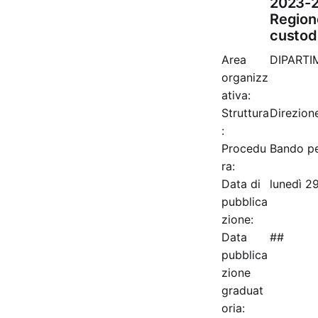
2023-2
Region
custodi
Area
DIPART
organizz
ativa:
Struttura
Direzione
:
Procedu
Bando pe
ra:
Data di
lunedì 2
pubblica
zione:
Data
##
pubblica
zione
graduat
oria: