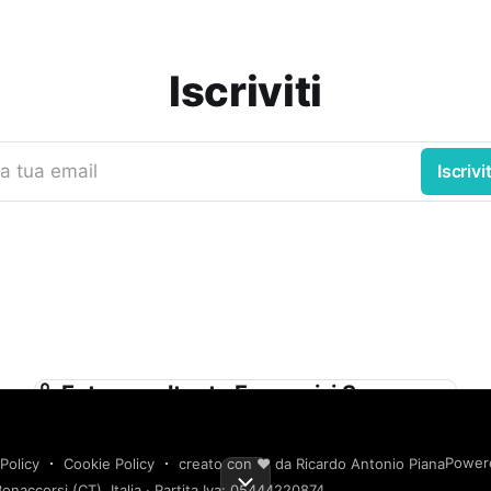
Iscriviti
a tua email
Iscrivit
Ente appaltante Ferservizi S.p.a.
(società con Socio Unico Soggetta alla
Direzione e Coordinamento di Ferrovie
Power
Policy
Cookie Policy
creato con ❤️ da Ricardo Antonio Piana
Dello Stato Italiane S.p.a.) in Nome e
onaccorsi (CT), Italia · Partita Iva: 05444220874