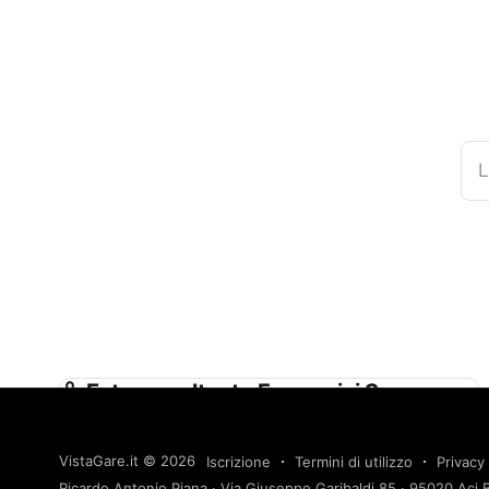
L
Ente appaltante Ferservizi S.p.a.
(società con Socio Unico Soggetta alla
Direzione e Coordinamento di Ferrovie
VistaGare.it
© 2026
Iscrizione
Termini di utilizzo
Privacy 
Dello Stato Italiane S.p.a.) in Proprio e
Ricardo Antonio Piana · Via Giuseppe Garibaldi 85 · 95020 Aci B