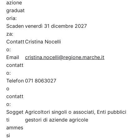
azione
graduat
oria:
Scaden
venerdì 31 dicembre 2027
za:
Contatt
Cristina Nocelli
o:
Email
cristina.nocelli@regione.marche.it
contatt
o:
Telefon
071 8063027
o
contatt
o:
Sogget
Agricoltori singoli o associati, Enti pubblici
ti
gestori di aziende agricole
ammes
si