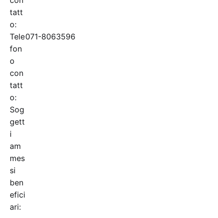
tatt
o:
Tele
071-8063596
fon
o
con
tatt
o:
Sog
gett
i
am
mes
si
ben
efici
ari: