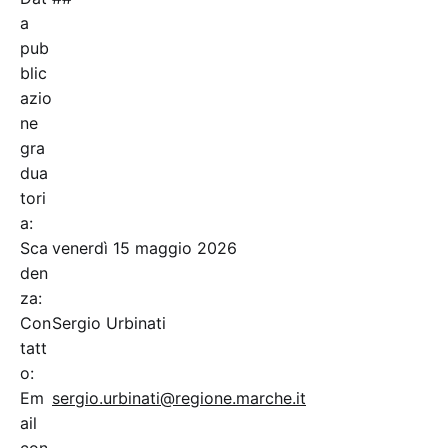
a
pub
blic
azio
ne
gra
dua
tori
a:
Sca
venerdì 15 maggio 2026
den
za:
Con
Sergio Urbinati
tatt
o:
Em
sergio.urbinati@regione.marche.it
ail
con