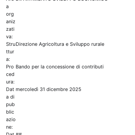
a
org
aniz
zati
va:
Stru
Direzione Agricoltura e Sviluppo rurale
ttur
a:
Pro
Bando per la concessione di contributi
ced
ura:
Dat
mercoledì 31 dicembre 2025
a di
pub
blic
azio
ne:
Dat
##