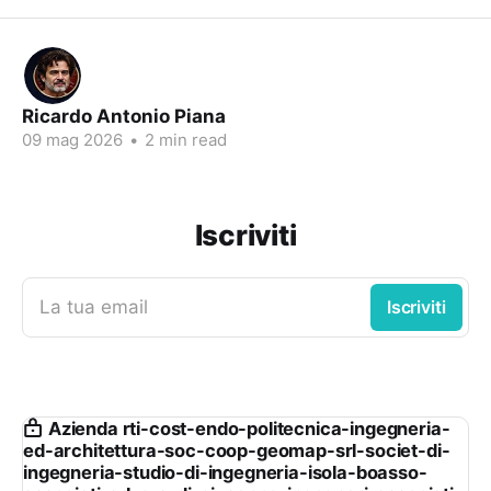
Ricardo Antonio Piana
09 mag 2026
•
2 min read
Iscriviti
La tua email
Iscriviti
Azienda rti-cost-endo-politecnica-ingegneria-
ed-architettura-soc-coop-geomap-srl-societ-di-
ingegneria-studio-di-ingegneria-isola-boasso-