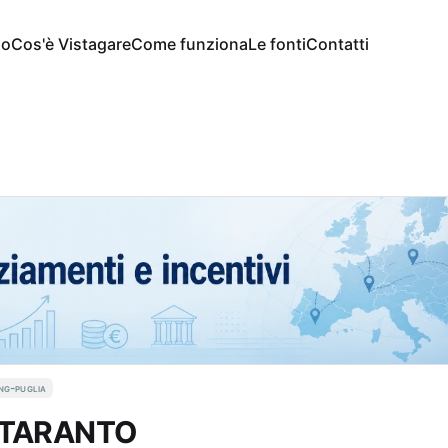
io
Cos'è Vistagare
Come funziona
Le fonti
Contatti
ng-puglia
R TARANTO