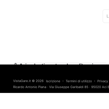
L
Azienda rti-cost-endo-politecnica-
ingegneria-ed-architettura-soc-coop-
geomap-srl-societ-di-ingegneria-
VistaGare.it
© 2026
Iscrizione
Termini di utilizzo
Privacy 
studio-di-ingegneria-isola-boasso-
Ricardo Antonio Piana · Via Giuseppe Garibaldi 85 · 95020 Aci B
associati-srl-c-s-di-giuseppe-
ingegneri-associati-srl
Rti. Cost.endo - Politecnica Ingegneria ed