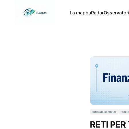
La mappa
Radar
Osservator
funding-regional
fundi
RETI PE