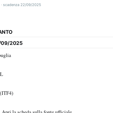
 · scadenza 22/09/2025
RANTO
/09/2025
puglia
AL
 (ITF4)
:
Apri la scheda sulla fonte ufficiale