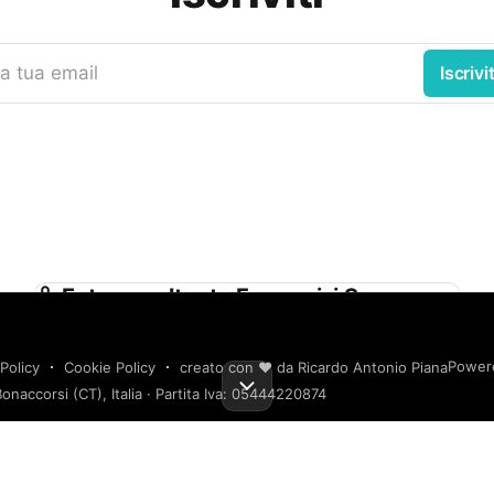
a tua email
Iscrivit
Ente appaltante Ferservizi S.p.a.
(società con Socio Unico Soggetta alla
Direzione e Coordinamento di Ferrovie
Power
Policy
Cookie Policy
creato con ❤️ da Ricardo Antonio Piana
Dello Stato Italiane S.p.a.) in Proprio e
onaccorsi (CT), Italia · Partita Iva: 05444220874
Nell’interesse delle Società del Gruppo
Fs
Ferservizi S.p.a. (società con Socio Unico