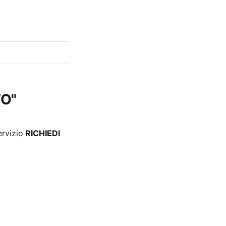
TO"
ervizio
RICHIEDI