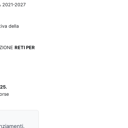
 2021-2027
iva della
AZIONE
RETI PER
25.
sorse
anziamenti.