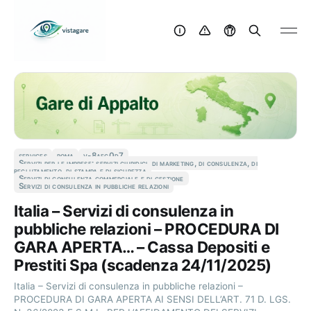
services
roma
v-8aec0d7
Servizi per le imprese: servizi giuridici, di marketing, di consulenza, di
reclutamento, di stampa e di sicurezza
Servizi di consulenza commerciale e di gestione
Servizi di consulenza in pubbliche relazioni
Italia – Servizi di consulenza in
pubbliche relazioni – PROCEDURA DI
GARA APERTA… – Cassa Depositi e
Prestiti Spa (scadenza 24/11/2025)
Italia – Servizi di consulenza in pubbliche relazioni –
PROCEDURA DI GARA APERTA AI SENSI DELL’ART. 71 D. LGS.