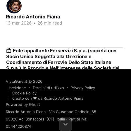
Ricardo Antonio Piana
13 mar 2026
•
26 min read
Ente appaltante Ferservizi S.p.a. (società con
Socio Unico Soggetta alla Direzione e
Coordinamento di Ferrovie Dello Stato Italiane
S.p.a.) in Proprio e Nell’interesse delle Società del
Gruppo Fs
VistaGare.it
© 2026
Ferservizi S.p.a. (società con Socio Unico Soggetta
Iscrizione
Termini di utilizzo
Privacy Policy
alla Direzione e Coordinamento di Ferrovie Dello
Cookie Policy
Stato Italiane S.p.a.) in Proprio e Nell’interesse delle
creato con ❤️ da Ricardo Antonio Piana
Powered by Ghost
Società del Gruppo Fs — 7 gare aggiudicate, 7
05 ago 2026
2 min read
partecipazioni.
Ricardo Antonio Piana · Via Giuseppe Garibaldi 85 ·
95020 Aci Bonaccorsi (CT), Italia · Partita Iva:
05444220874