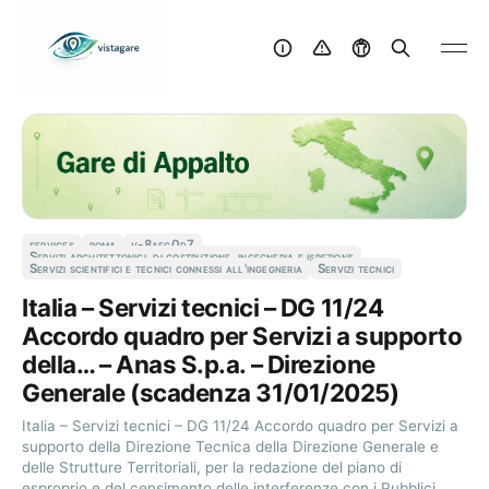
services
roma
v-8aec0d7
Servizi architettonici, di costruzione, ingegneria e ispezione
Servizi scientifici e tecnici connessi all'ingegneria
Servizi tecnici
Italia – Servizi tecnici – DG 11/24
Accordo quadro per Servizi a supporto
della… – Anas S.p.a. – Direzione
Generale (scadenza 31/01/2025)
Italia – Servizi tecnici – DG 11/24 Accordo quadro per Servizi a
supporto della Direzione Tecnica della Direzione Generale e
delle Strutture Territoriali, per la redazione del piano di
esproprio e del censimento delle interferenze con i Pubblici