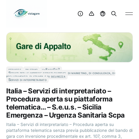
services
palermo
v-8aec0d7
Servizi per le imprese: servizi giuridici, di marketing, di consulenza, di
reclutamento, di stampa e di sicurezza
Servizi di interpretariato
Italia – Servizi di interpretariato –
Procedura aperta su piattaforma
telematica… – S.e.u.s. – Sicilia
Emergenza – Urgenza Sanitaria Scpa
Italia – Servizi di interpretariato – Procedura aperta su
piattaforma telematica senza previa pubblicazione del bando di
gara con inversione procedimentale ex art. 107, comma 3,