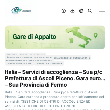
services
fermo
v-8aec0d7
Servizi per le imprese: servizi giuridici, di marketing, di consulenza, di
reclutamento, di stampa e di sicurezza
Servizi aziendali vari
Servizi di accoglienza
Italia – Servizi di accoglienza – Sua p/c
Prefettura di Ascoli Piceno. Gara euro…
– Sua Provincia di Fermo
Italia – Servizi di accoglienza – Sua p/c Prefettura di Ascoli
Piceno. Gara europea a procedura aperta per l’affidamento dei
servizi di: "GESTIONE DI CENTRI DI ACCOGLIENZA ED
ASSISTENZA DEI RICHIEDENTI PROTEZIONE