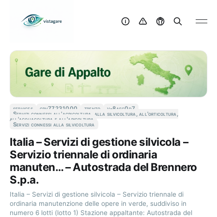
services
cpv77231000
trento
v-8aec0d7
Servizi connessi all'agricoltura, alla silvicoltura, all'orticoltura,
all'acquacoltura e all'apicoltura
Servizi connessi alla silvicoltura
Italia – Servizi di gestione silvicola –
Servizio triennale di ordinaria
manuten… – Autostrada del Brennero
S.p.a.
Italia – Servizi di gestione silvicola – Servizio triennale di
ordinaria manutenzione delle opere in verde, suddiviso in
numero 6 lotti (lotto 1) Stazione appaltante: Autostrada del