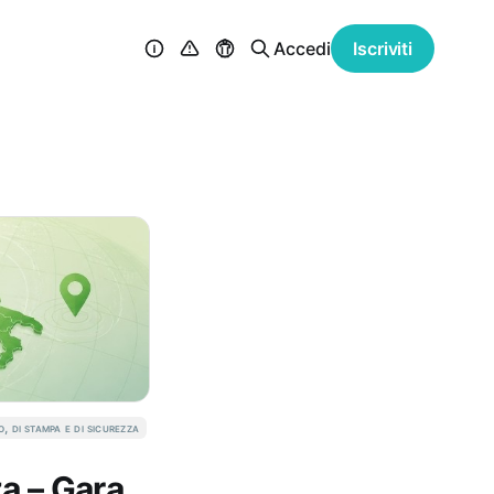
Accedi
Iscriviti
o, di stampa e di sicurezza
za – Gara