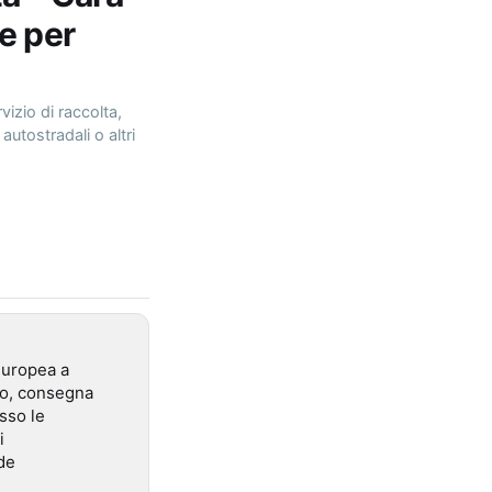
e per
vizio di raccolta,
autostradali o altri
 europea a
rto, consegna
esso le
i
de