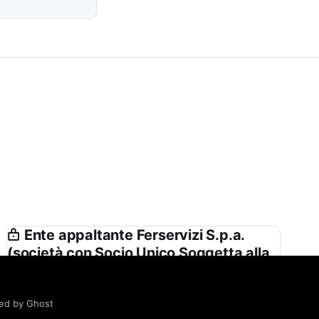
Ente appaltante Ferservizi S.p.a.
(società con Socio Unico Soggetta alla
Direzione e Coordinamento di Ferrovie
Dello Stato Italiane S.p.a.) in Nome e
per Conto di Rete Ferroviaria Italiana
ed by Ghost