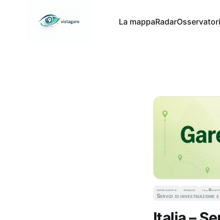
La mappa
Radar
Osservator
services
roma
v-8ae
Servizi di investigazione 
Italia – S