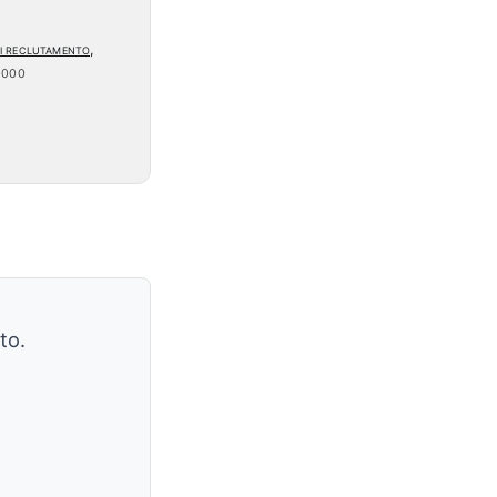
 di reclutamento,
0000
to.