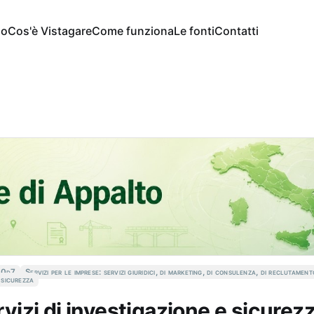
io
Cos'è Vistagare
Come funziona
Le fonti
Contatti
c0d7
Servizi per le imprese: servizi giuridici, di marketing, di consulenza, di reclutament
e sicurezza
ervizi di investigazione e sicurez