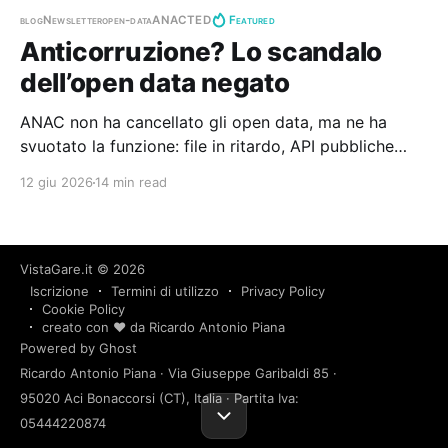
blog
Newsletter
open-data
ANAC
TED
Featured
Anticorruzione? Lo scandalo
dell’open data negato
ANAC non ha cancellato gli open data, ma ne ha
svuotato la funzione: file in ritardo, API pubbliche
inaffidabili e accesso reale confinato alla PDND. Così
12 giu 2026
14 min read
cittadini e giornalisti perdono uno strumento
essenziale di controllo civico.
VistaGare.it
© 2026
Iscrizione
Termini di utilizzo
Privacy Policy
Cookie Policy
creato con ❤️ da Ricardo Antonio Piana
Powered by Ghost
Ricardo Antonio Piana · Via Giuseppe Garibaldi 85 ·
95020 Aci Bonaccorsi (CT), Italia · Partita Iva:
05444220874