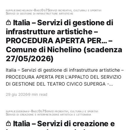
supplies
nichelino
v-8aec0d7
Servizi ricreativi, culturali e sportivi
Servizi di gestione di infrastrutture artistiche
Italia – Servizi di gestione di
infrastrutture artistiche –
PROCEDURA APERTA PER… –
Comune di Nichelino (scadenza
27/05/2026)
Italia – Servizi di gestione di infrastrutture artistiche –
PROCEDURA APERTA PER L'APPALTO DEL SERVIZIO
DI GESTIONE DEL TEATRO CIVICO SUPERGA -
STAGIONI 2026/2027 E 2027/2028 Stazione
29 giu 2026
9 min read
appaltante: Comune di Nichelino Scadenza
27/05/2026 Gara scaduta, in attesa di
aggiudicazione
supplies
verona
v-8aec0d7
Servizi ricreativi, culturali e sportivi
Servizi di creazione e interpretazione artistica e letteraria
Italia – Servizi di creazione e