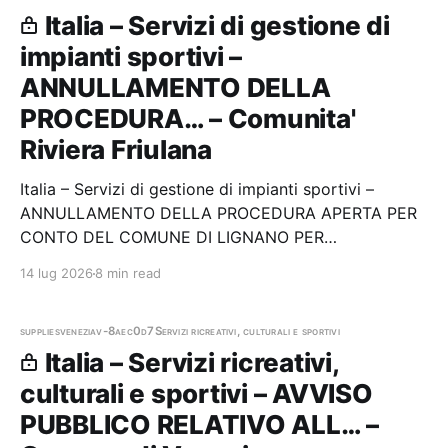
Italia – Servizi di gestione di
impianti sportivi –
ANNULLAMENTO DELLA
PROCEDURA… – Comunita'
Riviera Friulana
Italia – Servizi di gestione di impianti sportivi –
ANNULLAMENTO DELLA PROCEDURA APERTA PER
CONTO DEL COMUNE DI LIGNANO PER
L’AFFIDAMENTO DEL SERVIZIO DI CUSTODIA E
14 lug 2026
8 min read
PULIZIA DEL POLISPORTIVO COMUNALE “GUIDO
TEGHIL” DI VIALE EUROPA 142 – 144, DAL 1°
SETTEMBRE 2026 AL 31 AGOSTO 2029 CON
supplies
venezia
v-8aec0d7
Servizi ricreativi, culturali e sportivi
OPZIONE DI…
Italia – Servizi ricreativi,
culturali e sportivi – AVVISO
PUBBLICO RELATIVO ALL… –