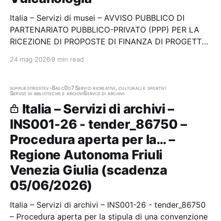
Italia – Servizi di musei – AVVISO PUBBLICO DI
PARTENARIATO PUBBLICO-PRIVATO (PPP) PER LA
RICEZIONE DI PROPOSTE DI FINANZA DI PROGETTO,
AI SENSI DELL’ART. 193, COMMA 16, D.LGS. 36/2023,
24 mag 2026
9 min read
PER L’AFFIDAMENTO IN CONCESSIONE DEI SERVIZI
DI VALORIZZAZIONE, FRUIZIONE AL PUBBLICO E
SERVIZI DIGITALI…
supplies
trieste
v-8aec0d7
Servizi ricreativi, culturali e sportivi
Servizi di biblioteche e archivi
Servizi di archivi
Italia – Servizi di archivi –
INS001-26 - tender_86750 –
Procedura aperta per la… –
Regione Autonoma Friuli
Venezia Giulia (scadenza
05/06/2026)
Italia – Servizi di archivi – INS001-26 - tender_86750
– Procedura aperta per la stipula di una convenzione