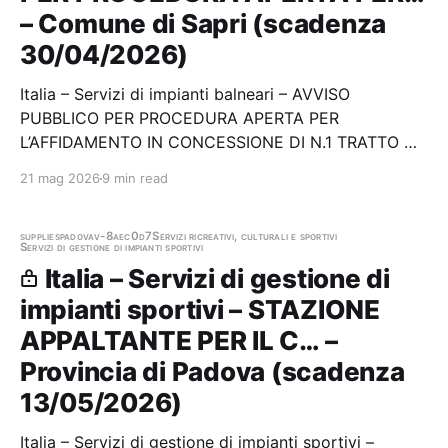
– Comune di Sapri (scadenza
30/04/2026)
Italia – Servizi di impianti balneari – AVVISO
PUBBLICO PER PROCEDURA APERTA PER
L’AFFIDAMENTO IN CONCESSIONE DI N.1 TRATTO DI
ARENILE DEMANIALE DA ADIBIRE A STABILIMENTO
21 mag 2026
9 min read
BALNEARE/SPIAGGIA ATTREZZATA A FINALITÀ
TURISTICO-RICREATIVA UBICATO NEL COMUNE DI
SAPRI (SA) – SPIAGGIA “B” Stazione…
supplies
padova
v-8aec0d7
Servizi ricreativi, culturali e sportivi
Servizi di gestione di impianti sportivi
Italia – Servizi di gestione di
impianti sportivi – STAZIONE
APPALTANTE PER IL C… –
Provincia di Padova (scadenza
13/05/2026)
Italia – Servizi di gestione di impianti sportivi –