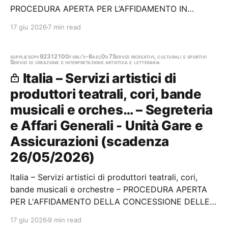
PROCEDURA APERTA PER L’AFFIDAMENTO IN
CONCESSIONE GESTIONE DEL COMPLESSO
17 giu 2026
7 min read
SPORTIVO COMUNALE "LUIGI MOCCIA" - CIG
BAB66C37F5 Stazione appaltante: Agenzia Locale di
Sviluppo dei Comuni Dell'area Nolana…
supplies
cpv92312100
forli'
v-8aec0d7
Servizi ricreativi, culturali e sportivi
Servizi di creazione e interpretazione artistica e letteraria
Italia – Servizi artistici di
produttori teatrali, cori, bande
musicali e orches… – Segreteria
e Affari Generali - Unità Gare e
Assicurazioni (scadenza
26/05/2026)
Italia – Servizi artistici di produttori teatrali, cori,
bande musicali e orchestre – PROCEDURA APERTA
PER L'AFFIDAMENTO DELLA CONCESSIONE DELLE
ATTIVIT CULTURALI DEL TEATRO COMUNALE DIEGO
17 giu 2026
9 min read
FABBRI E DELLE ATTIVITA' AD ESSE ACCESSORIE E