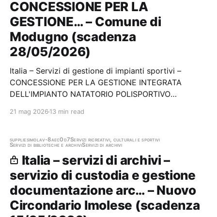
CONCESSIONE PER LA
GESTIONE… – Comune di
Modugno (scadenza
28/05/2026)
Italia – Servizi di gestione di impianti sportivi –
CONCESSIONE PER LA GESTIONE INTEGRATA
DELL'IMPIANTO NATATORIO POLISPORTIVO
COMUNALE Stazione appaltante: Comune di
21 mag 2026
13 min read
Modugno Scadenza 28/05/2026 Gara scaduta, in
attesa di aggiudicazione
supplies
imola
v-8aec0d7
Servizi ricreativi, culturali e sportivi
Servizi di biblioteche e archivi
Servizi di archivi
Italia – servizi di archivi –
servizio di custodia e gestione
documentazione arc… – Nuovo
Circondario Imolese (scadenza