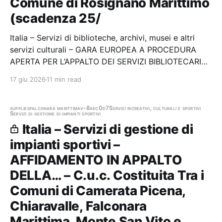
Comune di Rosignano Marittimo
(scadenza 25/
Italia – Servizi di biblioteche, archivi, musei e altri
servizi culturali – GARA EUROPEA A PROCEDURA
APERTA PER L’APPALTO DEI SERVIZI BIBLIOTECARI
DELLA BIBLIOTECA COMUNALE “M. MUSU” DI
17 giu 2026
11 min read
ROSIGNANO MARITTIMO UBICATA PRESSO IL
CENTRO CULTURALE LE CRESTE A ROSIGNANO
SOLVAY PER LA DURATA DI 24 MESI…
supplies
falconara marittima
v-8aec0d7
Servizi ricreativi, culturali e sportivi
Servizi di gestione di impianti sportivi
Italia – Servizi di gestione di
impianti sportivi –
AFFIDAMENTO IN APPALTO
DELLA… – C.u.c. Costituita Tra i
Comuni di Camerata Picena,
Chiaravalle, Falconara
Marittima, Monte San Vito e