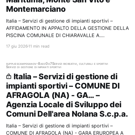
Montemarciano
Italia – Servizi di gestione di impianti sportivi –
AFFIDAMENTO IN APPALTO DELLA GESTIONE DELLA
PISCINA COMUNALE DI CHIARAVALLE A.
BASTIANELLI E DELL' ANNESSA AREA VERDE
17 giu 2026
11 min read
Stazione appaltante: C.u.c. Costituita Tra i Comuni di
Camerata Picena, Chiaravalle, Falconara Marittima,
Monte San Vito e…
supplies
camposano
v-8aec0d7
Servizi ricreativi, culturali e sportivi
Servizi di gestione di impianti sportivi
Italia – Servizi di gestione di
impianti sportivi – COMUNE DI
AFRAGOLA (NA) - GA… –
Agenzia Locale di Sviluppo dei
Comuni Dell'area Nolana S.c.p.a.
Italia – Servizi di gestione di impianti sportivi –
COMUNE DI AFRAGOLA (NA) - GARA ERUROPEA A