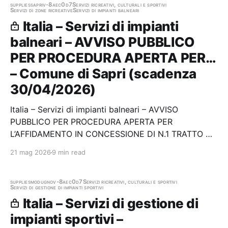
DEI LAVORI DI MANUTENZIONE ORDINARIA E…
supplies
sapri
v-8aec0d7
Servizi ricreativi, culturali e sportivi
Servizi di zone ricreative
Servizi di impianti balneari
Italia – Servizi di impianti
balneari – AVVISO PUBBLICO
PER PROCEDURA APERTA PER…
– Comune di Sapri (scadenza
30/04/2026)
Italia – Servizi di impianti balneari – AVVISO
PUBBLICO PER PROCEDURA APERTA PER
L’AFFIDAMENTO IN CONCESSIONE DI N.1 TRATTO DI
ARENILE DEMANIALE DA ADIBIRE A STABILIMENTO
21 mag 2026
9 min read
BALNEARE/SPIAGGIA ATTREZZATA A FINALITÀ
TURISTICO-RICREATIVA UBICATO NEL COMUNE DI
SAPRI (SA) – SPIAGGIA “D” Stazione…
supplies
modugno
v-8aec0d7
Servizi ricreativi, culturali e sportivi
Servizi di gestione di impianti sportivi
Italia – Servizi di gestione di
impianti sportivi –