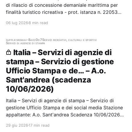
di rilascio di concessione demaniale marittima per
finalità turistico ricreativa - prot. istanza n. 22053
Stazione appaltante: Comune di Gaeta
06 lug 2026
8 min read
supplies
roma
v-8aec0d7
Servizi ricreativi, culturali e sportivi
Servizi di agenzie di stampa
Italia – Servizi di agenzie di
stampa – Servizio di gestione
Ufficio Stampa e de… – A.o.
Sant'andrea (scadenza
10/06/2026)
Italia – Servizi di agenzie di stampa – Servizio di
gestione Ufficio Stampa e dei social media Stazione
appaltante: A.o. Sant'andrea Scadenza 10/06/2026
Gara scaduta, in attesa di aggiudicazione
29 giu 2026
17 min read