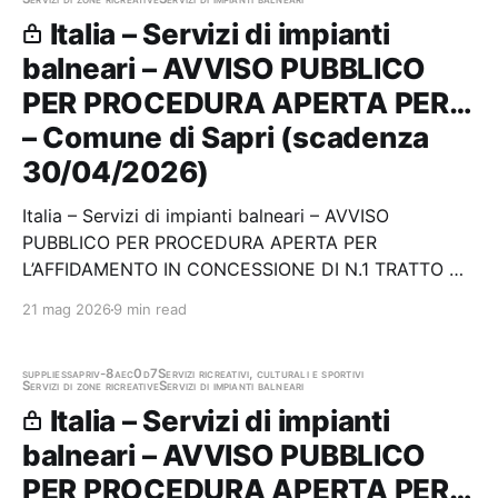
Italia – Servizi di impianti
balneari – AVVISO PUBBLICO
PER PROCEDURA APERTA PER…
– Comune di Sapri (scadenza
30/04/2026)
Italia – Servizi di impianti balneari – AVVISO
PUBBLICO PER PROCEDURA APERTA PER
L’AFFIDAMENTO IN CONCESSIONE DI N.1 TRATTO DI
ARENILI E DEMANIALE DA ADIBIRE A STABILIMENTO
21 mag 2026
9 min read
BALNEARE/SPIAGGIA ATTREZZATA A FINALITÀ
TURISTICO-RICREATIVA UBICATO NEL COMUNE DI
SAPRI (SA) – SPIAGGIA “C” Stazione…
supplies
sapri
v-8aec0d7
Servizi ricreativi, culturali e sportivi
Servizi di zone ricreative
Servizi di impianti balneari
Italia – Servizi di impianti
balneari – AVVISO PUBBLICO
PER PROCEDURA APERTA PER…