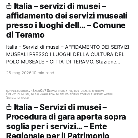
Italia – servizi di musei –
affidamento dei servizi museali
presso i luoghi dell… – Comune
di Teramo
Italia – Servizi di musei – AFFIDAMENTO DEI SERVIZI
MUSEALI PRESSO I LUOGHI DELLA CULTURA DEL
POLO MUSEALE - CITTA' DI TERAMO. Stazione
appaltante: Comune di Teramo Gara aggiudicata
25 mag 2026
10 min read
supplies
gorizia
v-8aec0d7
Servizi ricreativi, culturali e sportivi
Servizi di musei, di salvaguardia di siti ed edifici storici e servizi affini
Servizi di musei
Italia – Servizi di musei –
Procedura di gara aperta sopra
soglia per i servizi… – Ente
Regionale per il Patrimonio