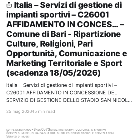
Italia – Servizi di gestione di
impianti sportivi – C26001
AFFIDAMENTO IN CONCES… –
Comune di Bari - Ripartizione
Culture, Religioni, Pari
Opportunità, Comunicazione e
Marketing Territoriale e Sport
(scadenza 18/05/2026)
Italia – Servizi di gestione di impianti sportivi –
C26001 AFFIDAMENTO IN CONCESSIONE DEL
SERVIZIO DI GESTIONE DELLO STADIO SAN NICOLA
SITO IN STRADA TORREBELLA - BARI Stazione
25 mag 2026
15 min read
appaltante: Comune di Bari - Ripartizione Culture,
Religioni, Pari Opportunità, Comunicazione e
Marketing Territoriale e…
supplies
teramo
v-8aec0d7
Servizi ricreativi, culturali e sportivi
Servizi di musei, di salvaguardia di siti ed edifici storici e servizi affini
Servizi di musei