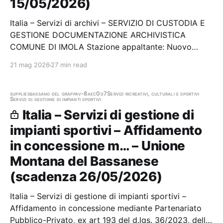
15/05/2026)
Italia – Servizi di archivi – SERVIZIO DI CUSTODIA E
GESTIONE DOCUMENTAZIONE ARCHIVISTICA
COMUNE DI IMOLA Stazione appaltante: Nuovo
Circondario Imolese Scadenza 15/05/2026 Gara
21 mag 2026
27 min read
aggiudicata
supplies
bassano del grappa
v-8aec0d7
Servizi ricreativi, culturali e sportivi
Servizi di gestione di impianti sportivi
Italia – Servizi di gestione di
impianti sportivi – Affidamento
in concessione m… – Unione
Montana del Bassanese
(scadenza 26/05/2026)
Italia – Servizi di gestione di impianti sportivi –
Affidamento in concessione mediante Partenariato
Pubblico-Privato, ex art 193 del d.lgs. 36/2023, della