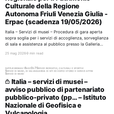
Culturale della Regione
Autonoma Friuli Venezia Giulia -
Erpac (scadenza 19/05/2026)
Italia – Servizi di musei – Procedura di gara aperta
sopra soglia per i servizi di accoglienza, sorveglianza
di sala e assistenza al pubblico presso la Galleria
Bombi Stazione appaltante: Ente Regionale per il
25 mag 2026
9 min read
Patrimonio Culturale della Regione Autonoma Friuli
Venezia Giulia - Erpac Scadenza…
supplies
roma
v-8aec0d7
Servizi ricreativi, culturali e sportivi
Servizi di musei, di salvaguardia di siti ed edifici storici e servizi affini
Servizi di musei
Italia – servizi di musei –
avviso pubblico di partenariato
pubblico-privato (pp… – Istituto
Nazionale di Geofisica e
Vulcanologia