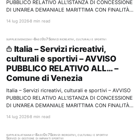
PUBBLICO RELATIVO ALL’ISTANZA DI CONCESSIONE
DI UN’AREA DEMANIALE MARITTIMA CON FINALITÀ
TURISTICO RICREATIVE - LIDO DI VENEZIA. Stazione
14 lug 2026
8 min read
appaltante: Comune di Venezia
supplies
venezia
v-8aec0d7
Servizi ricreativi, culturali e sportivi
Italia – Servizi ricreativi,
culturali e sportivi – AVVISO
PUBBLICO RELATIVO ALL… –
Comune di Venezia
Italia – Servizi ricreativi, culturali e sportivi – AVVISO
PUBBLICO RELATIVO ALL’ISTANZA DI CONCESSIONE
DI UN’AREA DEMANIALE MARITTIMA CON FINALITÀ
TURISTICO RICREATIVE - LIDO DI VENEZIA. Stazione
14 lug 2026
8 min read
appaltante: Comune di Venezia
supplies
latisana
v-8aec0d7
Servizi ricreativi, culturali e sportivi
Servizi di gestione di impianti sportivi