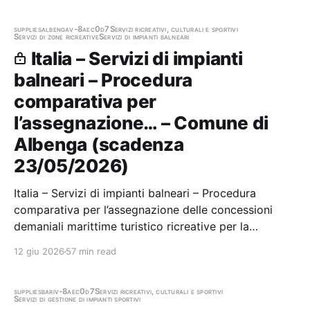
STRUMENTALI Stazione appaltante: Segreteria e
Affari Generali -…
supplies
albenga
v-8aec0d7
Servizi ricreativi, culturali e sportivi
Servizi di zone ricreative
Servizi di impianti balneari
Italia – Servizi di impianti
balneari – Procedura
comparativa per
l’assegnazione… – Comune di
Albenga (scadenza
23/05/2026)
Italia – Servizi di impianti balneari – Procedura
comparativa per l’assegnazione delle concessioni
demaniali marittime turistico ricreative per la
categoria individuata alla lettera a) (“gestione di
12 giu 2026
57 min read
stabilimenti balneari”) dell’art. 01, comma 1, del D.L.
05.10.1993, n. 400, convertito in legge…
supplies
bari
v-8aec0d7
Servizi ricreativi, culturali e sportivi
Servizi di gestione di impianti sportivi