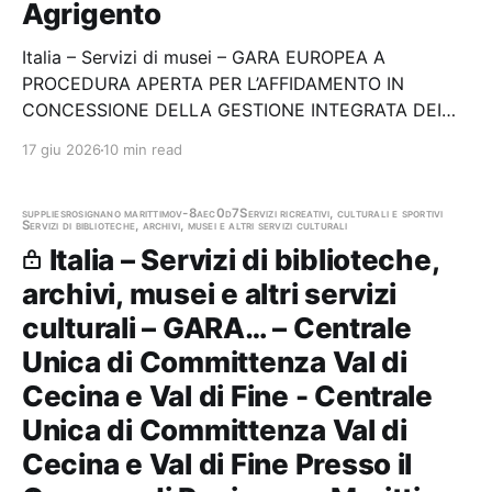
Agrigento
Italia – Servizi di musei – GARA EUROPEA A
PROCEDURA APERTA PER L’AFFIDAMENTO IN
CONCESSIONE DELLA GESTIONE INTEGRATA DEI
SERVIZI AL PUBBLICO DI CUI ALL’ 117 DEL D.LGS. N.
17 giu 2026
10 min read
42/2004 (SERVIZI DI BIGLIETTERIA E DI ASSISTENZA
CULTURALE E DI OSPITALITÀ) DEI SITI CULTURALI
PRESSO IL PARCO ARCHEOLOGICO E…
supplies
rosignano marittimo
v-8aec0d7
Servizi ricreativi, culturali e sportivi
Servizi di biblioteche, archivi, musei e altri servizi culturali
Italia – Servizi di biblioteche,
archivi, musei e altri servizi
culturali – GARA… – Centrale
Unica di Committenza Val di
Cecina e Val di Fine - Centrale
Unica di Committenza Val di
Cecina e Val di Fine Presso il