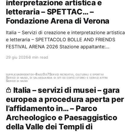
interpretazione artistica e
letteraria – SPETTAC… –
Fondazione Arena di Verona
Italia – Servizi di creazione e interpretazione artistica
e letteraria – SPETTACOLO BOLLE AND FRIENDS
FESTIVAL ARENA 2026 Stazione appaltante:
Fondazione Arena di Verona
29 giu 2026
8 min read
supplies
agrigento
v-8aec0d7
Servizi ricreativi, culturali e sportivi
Servizi di musei, di salvaguardia di siti ed edifici storici e servizi affini
Servizi di musei
Italia – servizi di musei – gara
europea a procedura aperta per
l’affidamento in… – Parco
Archeologico e Paesaggistico
della Valle dei Templi di