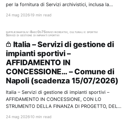
per la fornitura di Servizi archivistici, inclusa la
digitalizzazione, a favore di fondi documentali
24 mag 2026
19 min read
cartacei dei Comuni della Regione Autonoma Friuli
Venezia Giulia (25PGR197) Stazione…
supplies
napoli
v-8aec0d7
Servizi ricreativi, culturali e sportivi
Servizi di gestione di impianti sportivi
Italia – Servizi di gestione di
impianti sportivi –
AFFIDAMENTO IN
CONCESSIONE… – Comune di
Napoli (scadenza 15/07/2026)
Italia – Servizi di gestione di impianti sportivi –
AFFIDAMENTO IN CONCESSIONE, CON LO
STRUMENTO DELLA FINANZA DI PROGETTO, DEL
SERVIZIO DI GESTIONE ECONOMICA E FUNZIONALE,
24 mag 2026
10 min read
DELLA PROGETTAZIONE ESECUTIVA, DELL'
ESECUZIONE DEI LAVORI DI RIQUALIFICAZIONE E