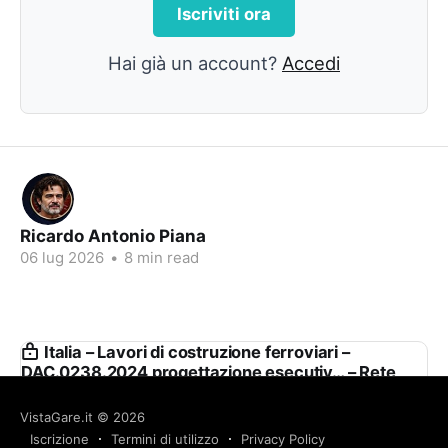
Iscriviti ora
Hai già un account?
Accedi
Ricardo Antonio Piana
06 lug 2026
•
8 min read
Italia – Lavori di costruzione ferroviari –
DAC.0238.2024 progettazione esecutiv… – Rete
Ferroviaria Italiana S.p.a.
VistaGare.it
© 2026
Italia – Lavori di costruzione ferroviari –
Iscrizione
Termini di utilizzo
Privacy Policy