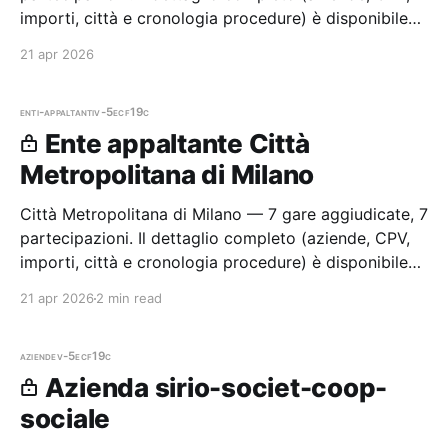
importi, città e cronologia procedure) è disponibile
per i membri Radar.
21 apr 2026
enti-appaltanti
v-5ecf19c
Ente appaltante Città
Metropolitana di Milano
Città Metropolitana di Milano — 7 gare aggiudicate, 7
partecipazioni. Il dettaglio completo (aziende, CPV,
importi, città e cronologia procedure) è disponibile
per i membri Radar.
21 apr 2026
2 min read
aziende
v-5ecf19c
Azienda sirio-societ-coop-
sociale