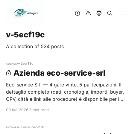
v-5ecf19c
A collection of 534 posts
aziende
v-5ecf19c
Azienda eco-service-srl
Eco-service Srl. — 4 gare vinte, 5 partecipazioni. Il
dettaglio completo (dati, cronologia, importi, buyer,
CPV, città e link alle procedure) è disponibile per i
membri Radar.
09 lug 2026
2 min read
enti-appaltanti
v-5ecf19c