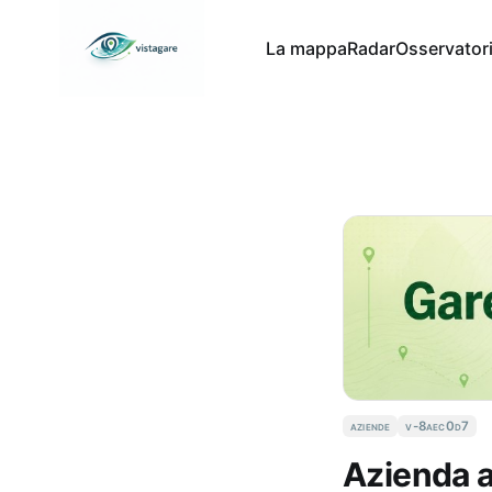
La mappa
Radar
Osservator
aziende
v-8aec0d7
Azienda 