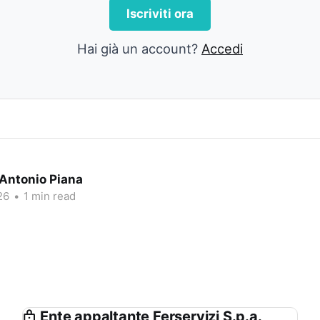
Iscriviti ora
Hai già un account?
Accedi
 Antonio Piana
26
•
1 min read
Ente appaltante Ferservizi S.p.a.