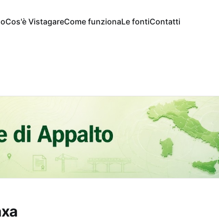
io
Cos'è Vistagare
Come funziona
Le fonti
Contatti
axa