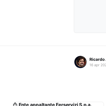
Ricardo
16 apr 20
Ente appaltante Ferservizi S.p.a.