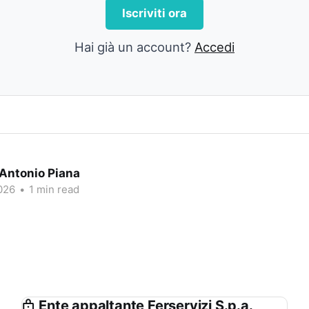
Iscriviti ora
Hai già un account?
Accedi
 Antonio Piana
026
•
1 min read
Ente appaltante Ferservizi S.p.a.