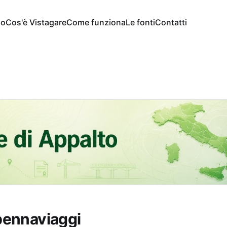
io
Cos'è Vistagare
Come funziona
Le fonti
Contatti
pennaviaggi