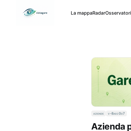
La mappa
Radar
Osservator
aziende
v-8aec0d7
Azienda 