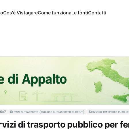
io
Cos'è Vistagare
Come funziona
Le fonti
Contatti
c0d7
Servizi di trasporto (escluso il trasporto di rifiuti)
Servizi di trasporto pubblic
ervizi di trasporto pubblico per fe