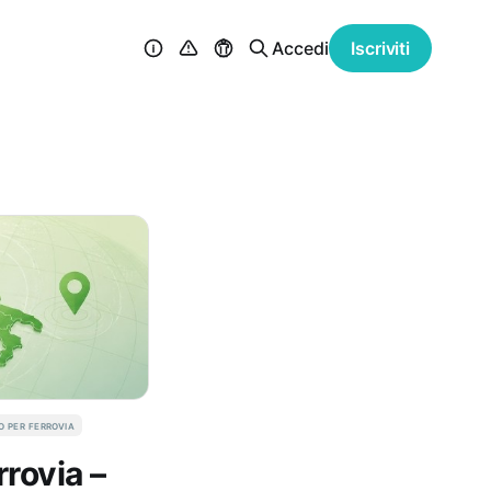
Accedi
Iscriviti
o per ferrovia
rrovia –