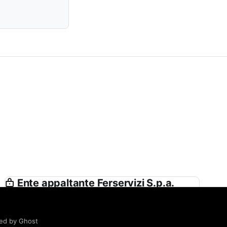
Ente appaltante Ferservizi S.p.a.
(società con Socio Unico Soggetta alla
Direzione e Coordinamento di Ferrovie
Dello Stato Italiane S.p.a.) in Proprio e
ed by Ghost