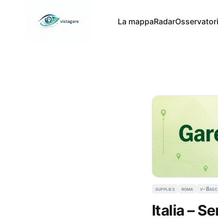
La mappa
Radar
Osservator
supplies
roma
v-8ae
Italia – S