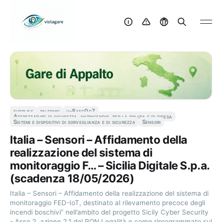
supplies
palermo
v-8aec0d7
Attrezzature di sicurezza, antincendio, per la polizia e di difesa
Sistemi e dispositivi di sorveglianza e di sicurezza
Sensori
Italia – Sensori – Affidamento della
realizzazione del sistema di
monitoraggio F… – Sicilia Digitale S.p.a.
(scadenza 18/05/2026)
Italia – Sensori – Affidamento della realizzazione del sistema di
monitoraggio FED-IoT, destinato al rilevamento precoce degli
incendi boschivi” nell’ambito del progetto Sicily Cyber Security
- Asse 2, azione 2.1 del PON Legalità e come riprogrammato sul