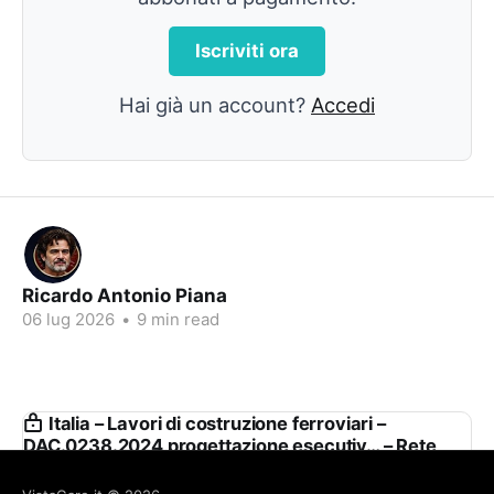
Iscriviti ora
Hai già un account?
Accedi
Ricardo Antonio Piana
06 lug 2026
•
9 min read
Italia – Lavori di costruzione ferroviari –
DAC.0238.2024 progettazione esecutiv… – Rete
Ferroviaria Italiana S.p.a.