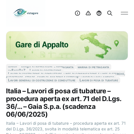
works
marina di pietrasanta - pietrasanta
marina di pietrasanta
v-8aec0d7
Lavori di costruzione
Lavori di costruzione di condutture, linee di comunicazione e linee elettriche,
autostrade, strade, campi di aviazione e ferrovie; lavori di livellamento
Lavori generali di costruzione di condutture
Lavori di posa di tubature
Italia – Lavori di posa di tubature –
procedura aperta ex art. 71 del D.Lgs.
36/… – Gaia S.p.a. (scadenza
06/06/2025)
Italia – Lavori di posa di tubature – procedura aperta ex art. 71
del D.Lgs. 36/2023, svolta in modalità telematica ex art. 25