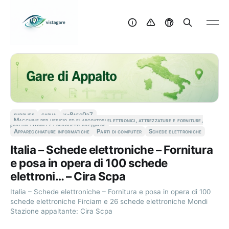
supplies
capua
v-8aec0d7
Macchine per ufficio ed elaboratori elettronici, attrezzature e forniture,
esclusi i mobili e i pacchetti software
Apparecchiature informatiche
Parti di computer
Schede elettroniche
Italia – Schede elettroniche – Fornitura
e posa in opera di 100 schede
elettroni… – Cira Scpa
Italia – Schede elettroniche – Fornitura e posa in opera di 100
schede elettroniche Firciam e 26 schede elettroniche Mondi
Stazione appaltante: Cira Scpa