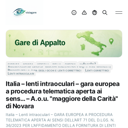
supplies
novara
vercelli
biella
omegna
v-8aec0d7
Apparecchiature mediche, prodotti farmaceutici e per la cura personale
Prodotti per la cura degli occhi e lenti correttrici
Lenti correttrici
Lenti intraoculari
Italia – lenti intraoculari – gara europea
a procedura telematica aperta ai
sens… – A.o.u. "maggiore della Carità"
di Novara
Italia – Lenti intraoculari – GARA EUROPEA A PROCEDURA
TELEMATICA APERTA AI SENSI DELL’ART 71 DEL D.LGS. N.
36/2023 PER L’AFFIDAMENTO DELLA FORNITURA DI LENTI