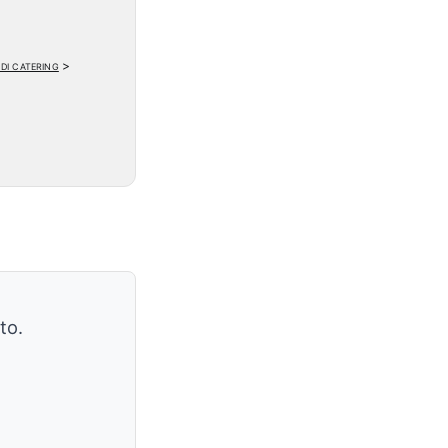
 di catering
>
to.