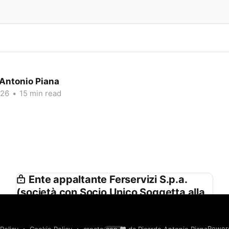
 Antonio Piana
026
•
15 min read
Ente appaltante Ferservizi S.p.a.
(società con Socio Unico Soggetta alla
Direzione e Coordinamento di Ferrovie
Dello Stato Italiane S.p.a.) in Proprio e
Power
Policy
Cookie Policy
creato con ❤️ da Ricardo Antonio Piana