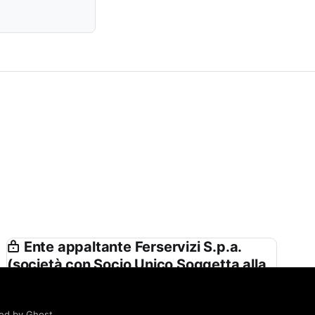
Ente appaltante Ferservizi S.p.a.
(società con Socio Unico Soggetta alla
Direzione e Coordinamento di Ferrovie
Dello Stato Italiane S.p.a.) in Nome e
ed by Ghost