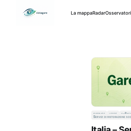
La mappa
Radar
Osservator
supplies
lecce
v-8ae
Servizi di ristorazione sc
Italia – 