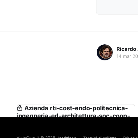
Ricardo
14 mar 2
Azienda rti-cost-endo-politecnica-
ingegneria-ed-architettura-soc-coop-
geomap-srl-societ-di-ingegneria-
studio-di-ingegneria-isola-boasso-
VistaGare.it
© 2026
Iscrizione
Termini di utilizzo
Privacy 