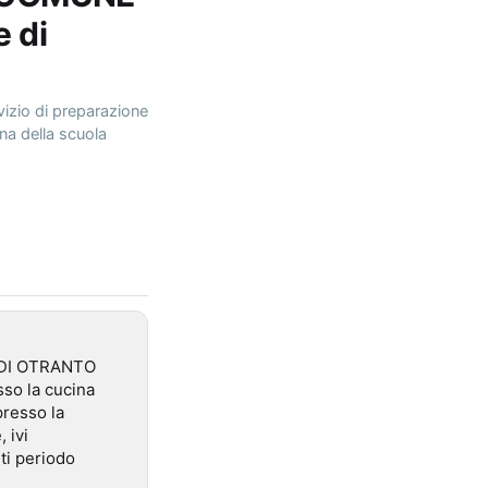
 di
vizio di preparazione
ina della scuola
NE DI OTRANTO
sso la cucina
presso la
 ivi
ti periodo