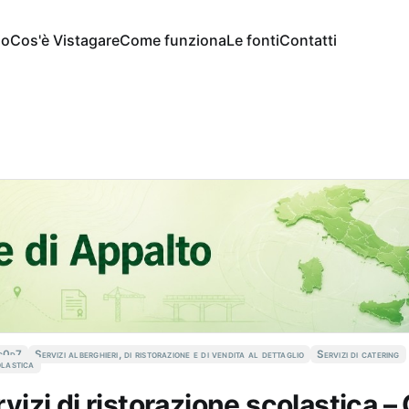
io
Cos'è Vistagare
Come funziona
Le fonti
Contatti
c0d7
Servizi alberghieri, di ristorazione e di vendita al dettaglio
Servizi di catering
olastica
Servizi di ristorazione scolastic