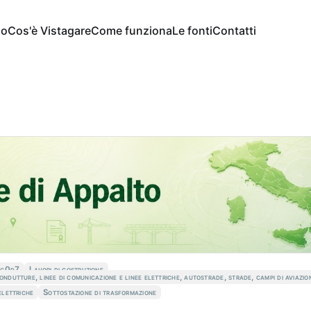
io
Cos'è Vistagare
Come funziona
Le fonti
Contatti
ec0d7
Lavori di costruzione
ondutture, linee di comunicazione e linee elettriche, autostrade, strade, campi di aviazion
 elettriche
Sottostazione di trasformazione