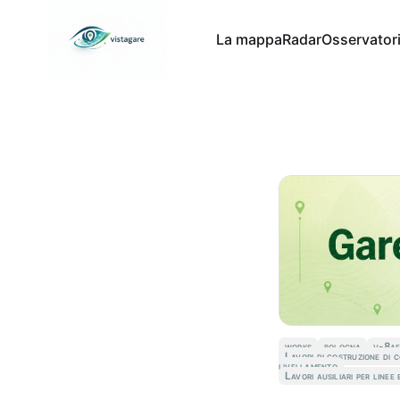
La mappa
Radar
Osservator
works
bologna
v-8a
Lavori di costruzione di c
livellamento
Lavori ausiliari per linee