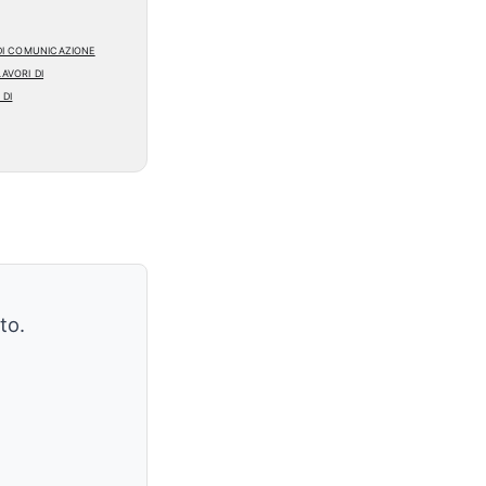
di comunicazione
avori di
di
to.