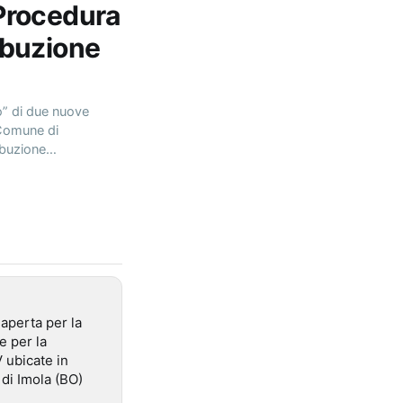
 Procedura
ribuzione
o” di due nuove
 Comune di
ribuzione…
 aperta per la
e per la
 ubicate in
di Imola (BO)