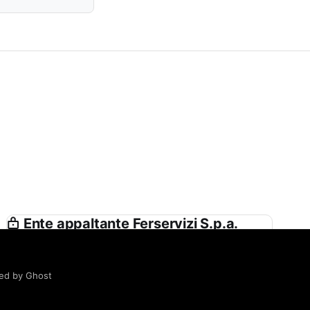
Ente appaltante Ferservizi S.p.a.
(società con Socio Unico Soggetta alla
Direzione e Coordinamento di Ferrovie
Dello Stato Italiane S.p.a.) in Nome e
ed by Ghost
per Conto di Rete Ferroviaria Italiana
Spa