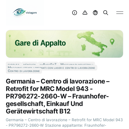
supplies
münchen
v-8aec0d7
Macchinari industriali
Macchine utensili operanti con laser e centri di lavorazione
Centro di lavorazione
Germania – Centro di lavorazione –
Retrofit for MRC Model 943 -
PR796272-2660-W – Fraunhofer-
gesellschaft, Einkauf Und
Gerätewirtschaft B12
Germania – Centro di lavorazione – Retrofit for MRC Model 943
- PR796272-2660-W Stazione appaltante: Fraunhofer-