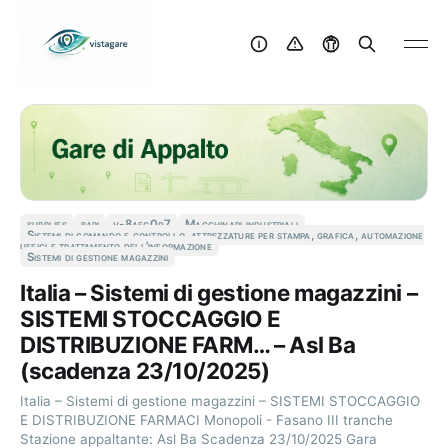
supplies
bari
v-8aec0d7
Macchinari industriali
Sistemi di comando e controllo, attrezzature per stampa, grafica, automazione
uffici e trattamento dell'informazione
Sistemi di gestione magazzini
Italia – Sistemi di gestione magazzini –
SISTEMI STOCCAGGIO E
DISTRIBUZIONE FARM… – Asl Ba
(scadenza 23/10/2025)
Italia – Sistemi di gestione magazzini – SISTEMI STOCCAGGIO
E DISTRIBUZIONE FARMACI Monopoli - Fasano III tranche
Stazione appaltante: Asl Ba Scadenza 23/10/2025 Gara