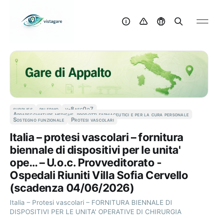
supplies
palermo
v-8aec0d7
Apparecchiature mediche, prodotti farmaceutici e per la cura personale
Sostegno funzionale
Protesi vascolari
Italia – protesi vascolari – fornitura
biennale di dispositivi per le unita'
ope… – U.o.c. Provveditorato -
Ospedali Riuniti Villa Sofia Cervello
(scadenza 04/06/2026)
Italia – Protesi vascolari – FORNITURA BIENNALE DI
DISPOSITIVI PER LE UNITA' OPERATIVE DI CHIRURGIA