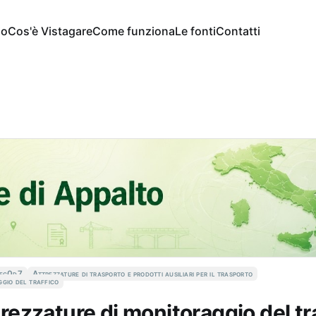
io
Cos'è Vistagare
Come funziona
Le fonti
Contatti
ec0d7
Attrezzature di trasporto e prodotti ausiliari per il trasporto
ggio del traffico
ttrezzature di monitoraggio del tr