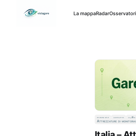
La mappa
Radar
Osservator
supplies
assago
v-8a
Attrezzature di monitora
Italia – A