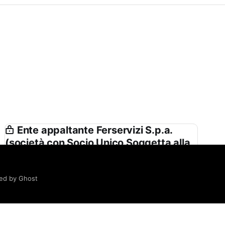
Ente appaltante Ferservizi S.p.a.
(società con Socio Unico Soggetta alla
Direzione e Coordinamento di Ferrovie
Dello Stato Italiane S.p.a.) in Nome e
per Conto di Rete Ferroviaria Italiana
ed by Ghost
Spa
Ferservizi S.p.a. (società con Socio Unico
Soggetta alla Direzione e Coordinamento di