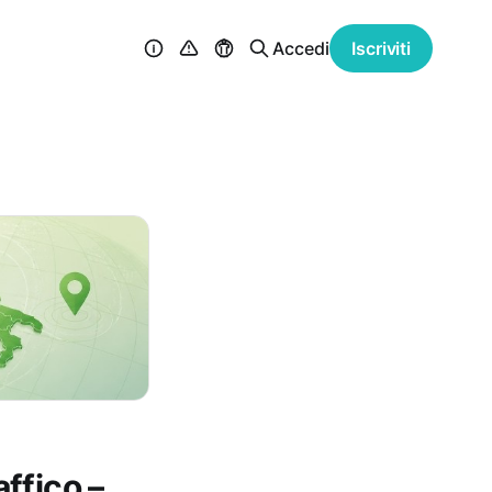
Accedi
Iscriviti
affico –