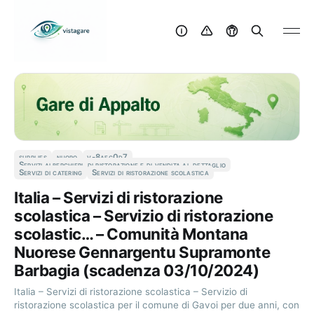
supplies
nuoro
v-8aec0d7
Servizi alberghieri, di ristorazione e di vendita al dettaglio
Servizi di catering
Servizi di ristorazione scolastica
Italia – Servizi di ristorazione
scolastica – Servizio di ristorazione
scolastic… – Comunità Montana
Nuorese Gennargentu Supramonte
Barbagia (scadenza 03/10/2024)
Italia – Servizi di ristorazione scolastica – Servizio di
ristorazione scolastica per il comune di Gavoi per due anni, con