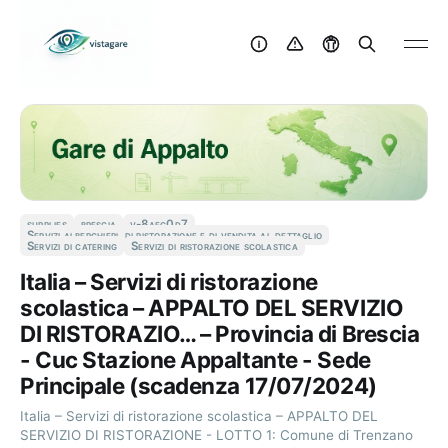
supplies
brescia
v-8aec0d7
Servizi alberghieri, di ristorazione e di vendita al dettaglio
Servizi di catering
Servizi di ristorazione scolastica
Italia – Servizi di ristorazione
scolastica – APPALTO DEL SERVIZIO
DI RISTORAZIO… – Provincia di Brescia
- Cuc Stazione Appaltante - Sede
Principale (scadenza 17/07/2024)
Italia – Servizi di ristorazione scolastica – APPALTO DEL
SERVIZIO DI RISTORAZIONE - LOTTO 1: Comune di Trenzano